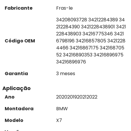
Fabricante
Fras-le
34208093728 34212284389 34
212284390 3421228438901 3421
228438903 34216775346 3421
Código OEM
6798196 34216857805 3421228
4466 34216867175 342168705
52 34216890353 34216896975
34216896976
Garantia
3 meses
Aplicação
Ano
2020
2019
2021
2022
Montadora
BMW
Modelo
X7