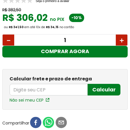
Seja o primeiro a avaliar
R$
382
,
50
R$
306
,
02
-10%
no PIX
ou
R$ 341,50
em até
10
x
de
R$ 34,15
no cartão
－
＋
COMPRAR AGORA
Calcular frete e prazo de entrega
Calcular
Não sei meu CEP
Compartilhar