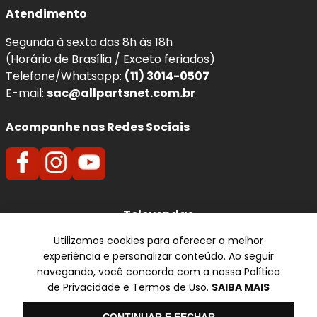
Baixa incidência de ruídos
, proporcionando
Atendimento
maior conforto durante a frenagem.
Segunda à sexta das 8h às 18h
Indicada para aplicações que utilizam
sistema de freio
(Horário de Brasília / Exceto feriados)
compatível
, a pastilha de freio cerâmica
Fras-le
Telefone/Whatsapp:
(11) 3014-0507
Ceramaxx
combina
tecnologia, segurança e conforto
,
E-mail:
sac@allpartsnet.com.br
atendendo aos padrões técnicos e de qualidade exigidos
pelo mercado automotivo.
Acompanhe nas Redes Sociais
Nota de Compatibilidade:
Esta pastilha segue
rigorosamente as medidas originais para os anos
2019,
2020, 2021 e 2022
. Sempre confira o
código original
(OEM)
antes da compra para garantir o encaixe perfeito.
Televendas
Quando e Por que substituir a
Utilizamos cookies para oferecer a melhor
SP
experiência e personalizar conteúdo. Ao seguir
Pastilha Traseira Cerâmica?
✆ (11) 3014-0507
navegando, você concorda com a nossa Política
de Privacidade e Termos de Uso.
SAIBA MAIS
O desgaste natural das pastilhas reduz a capacidade de
Formas de pagamento
frenagem e pode causar ruídos, superaquecimento e até