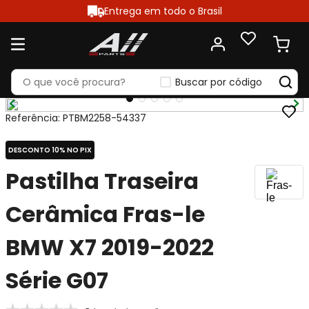
Entrega em todo o Brasil
Buscar por código
Referência
:
PTBM2258-54337
DESCONTO 10% NO PIX
Pastilha Traseira
Cerâmica Fras-le
BMW X7 2019-2022
Série G07