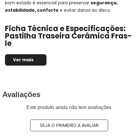
bom estado é essencial para preservar
segurança,
estabilidade, conforto
e evitar danos ao disco.
Ficha Técnica e Especificações:
Pastilha Traseira Cerâmica Fras-
le
Montadora:
BMW
Ver mais
Modelo:
X7
Anos:
2019, 2020, 2021 e 2022
Observações técnicas:
- Série: G07
Posição de Montagem:
Traseira
Tipo de produto:
Jogo de pastilhas de freio
Avaliações
Marca/Fabricante:
FRAS-LE
Este produto ainda não tem avaliações
Linha:
Ceramaxx
Sistema de freio compatível:
TRW
Composto da pastilha:
Cerâmica
SEJA O PRIMEIRO A AVALIAR
Altura:
72,1mm / 64,9mm