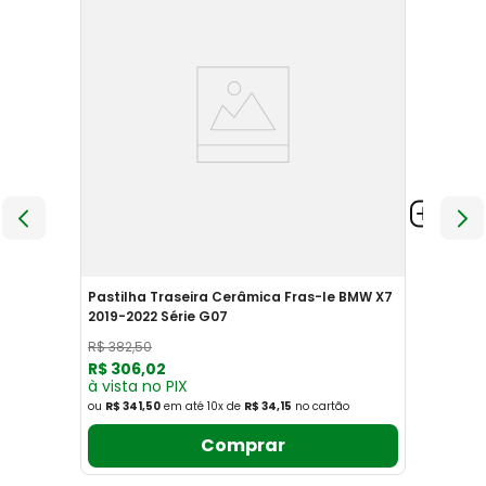
Pastilha Traseira Cerâmica Fras-le BMW X7
2019-2022 Série G07
R$
382
,
50
R$
306
,
02
à vista no PIX
ou
R$ 341,50
em até
10
x
de
R$ 34,15
no cartão
Comprar