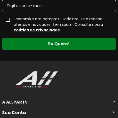
conforto acústico
e
menor geração de resíduos
nas
rodas.
Economize nas compras! Cadastre-se e receba
O
composto cerâmico
utilizado na linha
Ceramaxx
ofertas e novidades. Sem spam! Consulte nossa
proporciona
resposta de frenagem progressiva e
Política de Privacidade
.
eficiente
, além de contribuir para o
controle de ruídos
e
a
redução significativa de fuligem
, características
Eu Quero!
valorizadas tanto no uso urbano quanto em rodovias.
Principais Características da Pastilha
de Freio Cerâmica
Maior potencial de frenagem
, com resposta
estável em diferentes condições de uso.
Maior durabilidade
em comparação a
A ALLPARTS
pastilhas de compostos convencionais.
Não solta fuligem nas rodas
, ajudando a
Sua Conta
manter as rodas limpas por mais tempo.