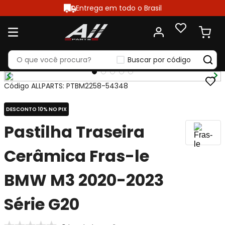
Entrega em todo o Brasil
Buscar por código
Código ALLPARTS
:
PTBM2258-54348
DESCONTO 10% NO PIX
Pastilha Traseira
Cerâmica Fras-le
BMW M3 2020-2023
Série G20