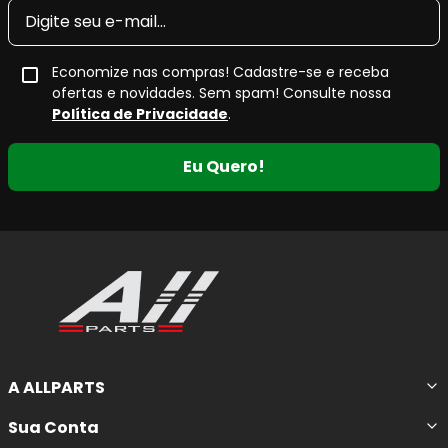
conforto acústico
e
menor geração de resíduos
nas
rodas.
Economize nas compras! Cadastre-se e receba
O
composto cerâmico
utilizado na linha
Ceramaxx
ofertas e novidades. Sem spam! Consulte nossa
proporciona
resposta de frenagem progressiva e
Política de Privacidade
.
eficiente
, além de contribuir para o
controle de ruídos
e
a
redução significativa de fuligem
, características
Eu Quero!
valorizadas tanto no uso urbano quanto em rodovias.
Principais Características da Pastilha
de Freio Cerâmica
Maior potencial de frenagem
, com resposta
estável em diferentes condições de uso.
Maior durabilidade
em comparação a
A ALLPARTS
pastilhas de compostos convencionais.
Não solta fuligem nas rodas
, ajudando a
Sua Conta
manter as rodas limpas por mais tempo.