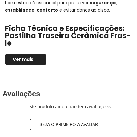
bom estado é essencial para preservar
segurança,
estabilidade, conforto
e evitar danos ao disco.
Ficha Técnica e Especificações:
Pastilha Traseira Cerâmica Fras-
le
Montadora:
BMW
Ver mais
Modelo:
M3
Anos:
2020, 2021, 2022 e 2023
Observações técnicas:
- Série: G20
Posição de Montagem:
Traseira
Tipo de produto:
Jogo de pastilhas de freio
Avaliações
Marca/Fabricante:
FRAS-LE
Este produto ainda não tem avaliações
Linha:
Ceramaxx
Sistema de freio compatível:
TRW
Composto da pastilha:
Cerâmica
SEJA O PRIMEIRO A AVALIAR
Altura:
72,1mm / 64,9mm