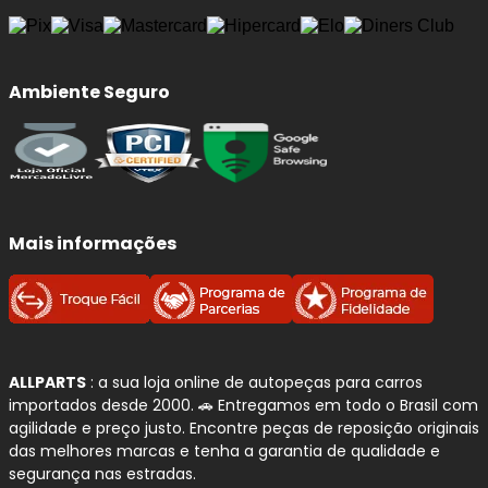
desgaste prematuro do disco. Ao substituir por um jogo
novo, você recupera a eficiência original do freio e
melhora a dirigibilidade do seu
BMW M3
.
Ambiente Seguro
Benefícios imediatos da troca:
Frenagens mais seguras
e previsíveis, com
menor distância de parada.
Redução de ruídos
(chiados) e vibrações ao
Mais informações
frear.
Proteção do disco:
evita riscos, sulcos e
superaquecimento por atrito irregular.
Conforto e estabilidade:
melhora o controle
em curvas, chuva e frenagens de emergência.
ALLPARTS
: a sua loja online de autopeças para carros
importados desde 2000. 🚗 Entregamos em todo o Brasil com
Qualidade e Procedência:
agilidade e preço justo. Encontre peças de reposição originais
Sistema de Frenagem
FRAS-LE
das melhores marcas e tenha a garantia de qualidade e
segurança nas estradas.