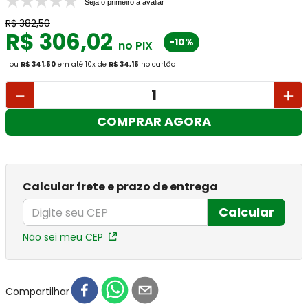
Seja o primeiro a avaliar
R$
382
,
50
R$
306
,
02
-10%
no PIX
ou
R$ 341,50
em até
10
x
de
R$ 34,15
no cartão
－
＋
COMPRAR AGORA
Calcular frete e prazo de entrega
Calcular
Não sei meu CEP
Compartilhar