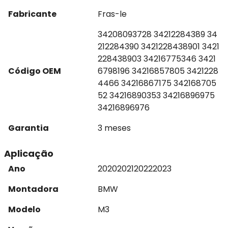
Fabricante
Fras-le
34208093728 34212284389 34
212284390 3421228438901 3421
228438903 34216775346 3421
Código OEM
6798196 34216857805 3421228
4466 34216867175 342168705
52 34216890353 34216896975
34216896976
Garantia
3 meses
Aplicação
Ano
2020
2021
2022
2023
Montadora
BMW
Modelo
M3