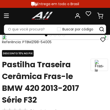
Entrega em todo o Brasil
Buscar por código
Referência
:
PTBM2198-54005
DESCONTO 10% NO PIX
Pastilha Traseira
Cerâmica Fras-le
BMW 420 2013-2017
Série F32