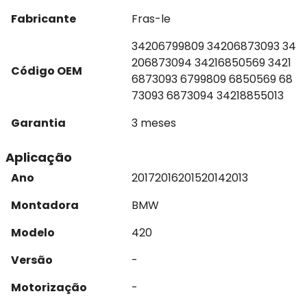
Fabricante
Fras-le
34206799809 34206873093 34
206873094 34216850569 3421
Código OEM
6873093 6799809 6850569 68
73093 6873094 34218855013
Garantia
3 meses
Aplicação
Ano
2017
2016
2015
2014
2013
Montadora
BMW
Modelo
420
Versão
-
Motorização
-