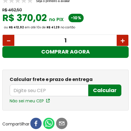
Seja o primeiro a avaliar
R$
462
,
50
R$
370
,
02
-10%
no PIX
ou
R$ 412,92
em até
10
x
de
R$ 41,29
no cartão
－
＋
COMPRAR AGORA
Calcular frete e prazo de entrega
Calcular
Não sei meu CEP
Compartilhar