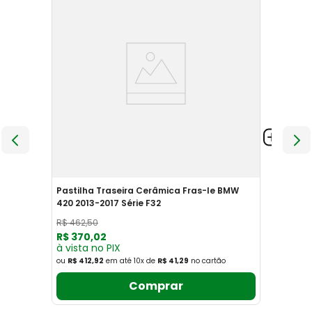
Pastilha Traseira Cerâmica Fras-le BMW
420 2013-2017 Série F32
R$
462
,
50
R$
370
,
02
à vista no PIX
ou
R$ 412,92
em até
10
x
de
R$ 41,29
no cartão
Comprar