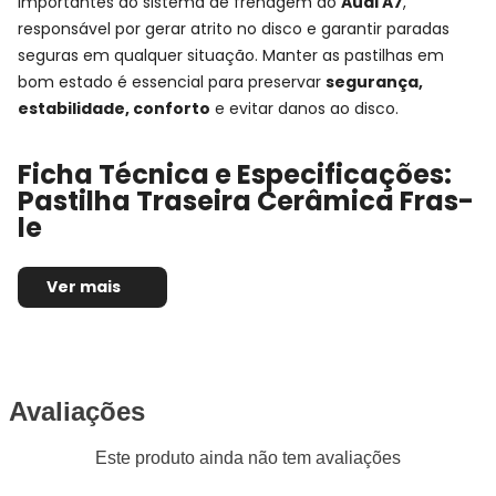
importantes do sistema de frenagem do
Audi A7
,
responsável por gerar atrito no disco e garantir paradas
seguras em qualquer situação. Manter as pastilhas em
bom estado é essencial para preservar
segurança,
estabilidade, conforto
e evitar danos ao disco.
Ficha Técnica e Especificações:
Pastilha Traseira Cerâmica Fras-
le
Montadora:
Audi
Ver mais
Modelo:
A7
Anos:
2010, 2011, 2012, 2013, 2014 e 2015
Observações técnicas:
-
Posição de Montagem:
Traseira
Tipo de produto:
Jogo de pastilhas de freio
Avaliações
Sistema de freio compatível:
TRW
Este produto ainda não tem avaliações
Composto da pastilha:
Cerâmica
Altura:
60mm / 58,5mm