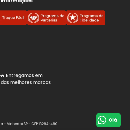
 informações
s
. 🚗 Entregamos em
is das melhores marcas
Olá
na - Vinhedo/SP - CEP 13284-480.