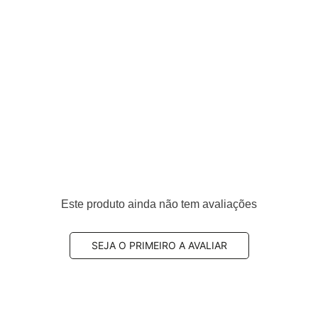
eiro
Este produto ainda não tem avaliações
202, 34216798193, 34216796741, 34216788284,
6870558, 34216870565, 34216861543, 34212449289
SEJA O PRIMEIRO A AVALIAR