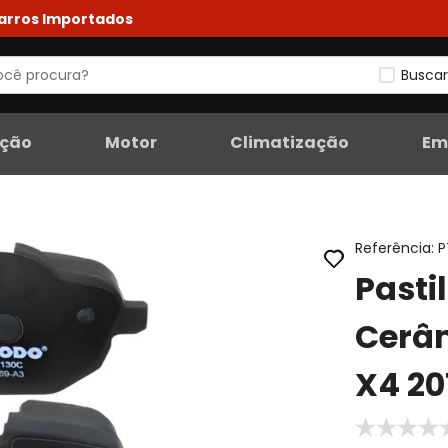
Carros Importados
Buscar
eção
Motor
Climatização
Em
Referência
:
P
Pasti
Cerâ
X4 20