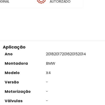
IGINAL
AUTORIZADO
Aplicação
Ano
2018
2017
2016
2015
2014
Montadora
BMW
Modelo
X4
Versão
-
Motorização
-
Válvulas
-