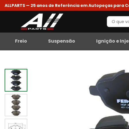
ALLPARTS — 25 anos de Referência em Autopeças para 
Freio
Suspensão
Ignição e Inj