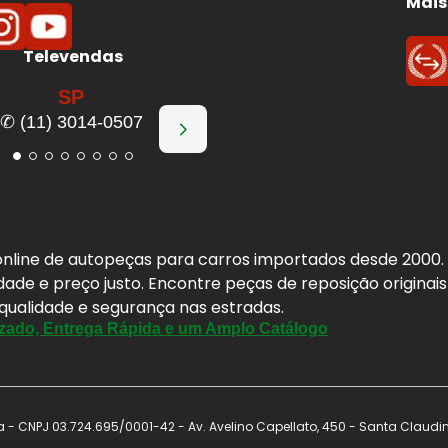
Mais
Televendas
SP
 frenagem e desempenho consistente, inclusive em
alta
✆ (11) 3014-0507
ção de ruídos, vibrações e "chiados"
na frenagem.
 para reduzir
fuligem
, ajudando a manter as rodas
rande abrangência de aplicações para o mercado
a online de autopeças para carros importados desde 2000
idade e preço justo. Encontre peças de reposição origina
as práticas) para Pastilhas de
 qualidade e segurança nas estradas.
zado, Entrega Rápida e um Amplo Catálogo
e freio FERODO
no seu
BMW X4
:
orque correto e procedimento de montagem).
- CNPJ 03.724.695/0001-42 - Av. Avelino Capellato, 450 - Santa Claudi
spessura mínima e acabamento).