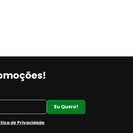
romoções!
Eu Quero!
ítica de Privacidade
.
e