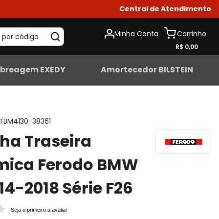
Central de Atendimento
Minha Conta
 por código
R$ 0,00
breagem EXEDY
Amortecedor BILSTEIN
TBM4130-38361
lha Traseira
mica Ferodo BMW
14-2018 Série F26
Seja o primeiro a avaliar