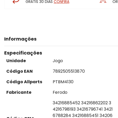
GRÁTIS 30 DIAS
CONFIRA
OR
Informações
Especificações
Unidade
Jogo
Código EAN
7892505513870
Código Allparts
PTBM4130
Fabricante
Ferodo
34216885452 34216862202 3
4216798193 34216796741 3421
6788284 34216885451 34206