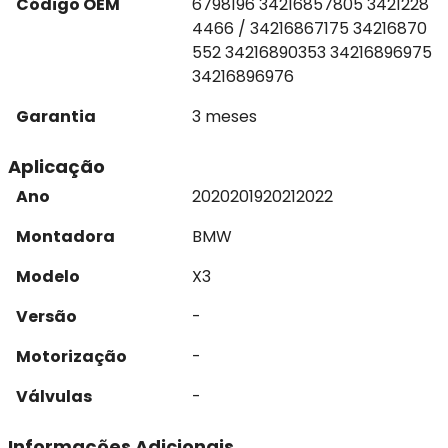
Código OEM
6798196 34216857805 3421228
4466 / 34216867175 34216870
552 34216890353 34216896975
34216896976
Garantia
3 meses
Aplicação
Ano
2020
2019
2021
2022
Montadora
BMW
Modelo
X3
Versão
-
Motorização
-
Válvulas
-
Informações Adicionais