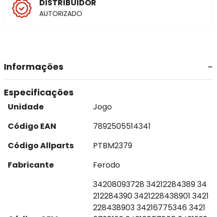
DISTRIBUIDOR
AUTORIZADO
Informações
Especificações
Unidade
Jogo
Código EAN
7892505514341
Código Allparts
PTBM2379
Fabricante
Ferodo
34208093728 34212284389 34
212284390 3421228438901 3421
228438903 34216775346 3421