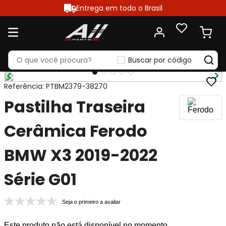
Entrega em todo o Brasil
Buscar por código
Referência
:
PTBM2379-38270
Pastilha Traseira
Cerâmica Ferodo
BMW X3 2019-2022
Série G01
Seja o primeiro a avaliar
Este produto não está disponível no momento