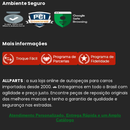
Ambiente Seguro
Qualidade e Procedência:
Pastilhas de Freio
FERODO
A
FERODO
é uma marca global tradicional em
sistemas
de frenagem
, reconhecida por tecnologia, consistência e
Mais informações
foco em segurança. No Brasil, a linha disponibilizada pela
FERODO
amplia o acesso a
pastilhas de freio cerâmicas
para veículos leves, com forte cobertura de aplicações e
foco em uso urbano.
ALLPARTS
: a sua loja online de autopeças para carros
Se você busca
freada firme
,
menos ruído
e
maior
importados desde 2000. 🚗 Entregamos em todo o Brasil com
durabilidade
no dia a dia, as
pastilhas FERODO
agilidade e preço justo. Encontre peças de reposição originais
cerâmicas
entregam um conjunto equilibrado para quem
das melhores marcas e tenha a garantia de qualidade e
exige mais do sistema de freio.
segurança nas estradas.
Atendimento Personalizado, Entrega Rápida e um Amplo
Por que confiamos na FERODO?
Catálogo