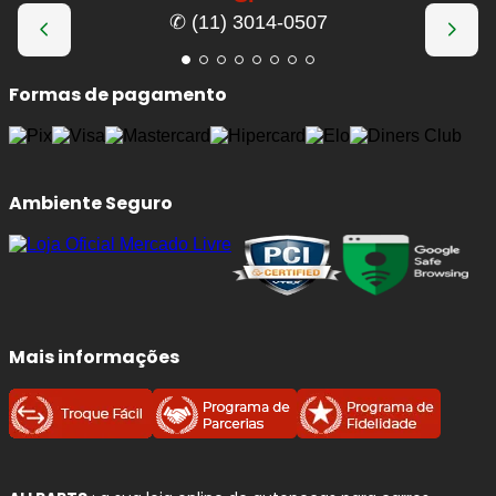
✆ (11) 3014-0507
Benefícios imediatos da troca:
Frenagens mais seguras
e previsíveis, com
Formas de pagamento
menor distância de parada.
Redução de ruídos
(chiados) e vibrações ao
frear.
Proteção do disco:
evita riscos, sulcos e
Ambiente Seguro
superaquecimento por atrito irregular.
Conforto e estabilidade:
melhora o controle
em curvas, chuva e frenagens de emergência.
Mais informações