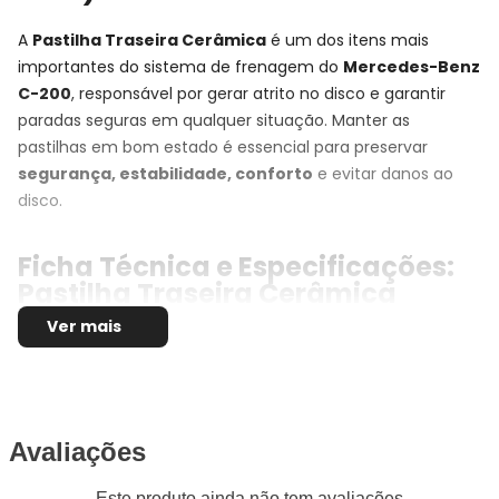
A
Pastilha Traseira Cerâmica
é um dos itens mais
importantes do sistema de frenagem do
Mercedes-Benz
C-200
, responsável por gerar atrito no disco e garantir
paradas seguras em qualquer situação. Manter as
pastilhas em bom estado é essencial para preservar
segurança, estabilidade, conforto
e evitar danos ao
disco.
Ficha Técnica e Especificações:
Pastilha Traseira Cerâmica
Centric
Ver mais
Montadora:
Mercedes-Benz
Modelo:
C-200
Anos:
2000, 2001, 2002, 2003, 2004, 2005, 2006 e
2007
Avaliações
Observações técnicas:
- W203
Este produto ainda não tem avaliações