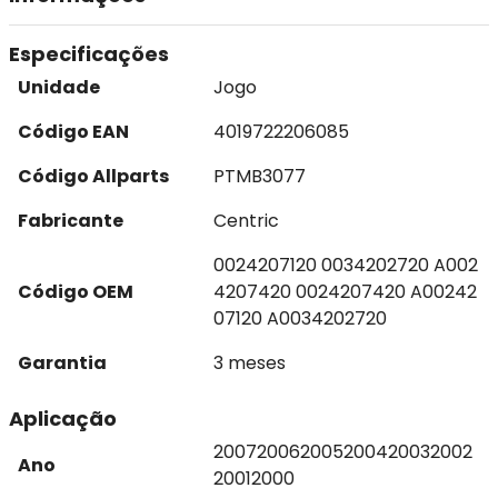
Especificações
Unidade
Jogo
Código EAN
4019722206085
Código Allparts
PTMB3077
Fabricante
Centric
0024207120 0034202720 A002
Código OEM
4207420 0024207420 A00242
07120 A0034202720
Garantia
3 meses
Aplicação
2007
2006
2005
2004
2003
2002
Ano
2001
2000