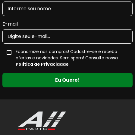
para veículos que exigem
alto desempenho de
frenagem
,
conforto acústico
e
menor geração de
resíduos
nas rodas.
E-mail
O
composto cerâmico
proporciona
resposta de
frenagem progressiva e eficiente
, além de contribuir
para o
controle de ruídos
e a
redução significativa de
Economize nas compras! Cadastre-se e receba
fuligem
, características valorizadas tanto no uso urbano
ofertas e novidades. Sem spam! Consulte nossa
quanto em rodovias.
Política de Privacidade
.
Eu Quero!
Principais Características da Pastilha
de Freio Cerâmica
Maior potencial de frenagem
, com resposta
estável em diferentes condições de uso.
Maior durabilidade
em comparação a
pastilhas de compostos convencionais.
Não solta fuligem nas rodas
, ajudando a