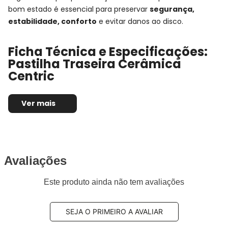
bom estado é essencial para preservar
segurança,
estabilidade, conforto
e evitar danos ao disco.
Ficha Técnica e Especificações:
Pastilha Traseira Cerâmica
Centric
Montadora:
Hyundai
Ver mais
Modelo:
Santa Fé
Anos:
2001, 2002, 2003, 2004, 2005 e 2006
Observações técnicas:
-
Posição de Montagem:
Traseira
Tipo de produto:
Jogo de pastilhas de freio
Avaliações
Sistema de freio compatível:
Este produto ainda não tem avaliações
Sensor de desgaste:
Não possui
Composto da pastilha:
Cerâmica
Comprimento:
98,8mm
SEJA O PRIMEIRO A AVALIAR
Largura:
40,8mm