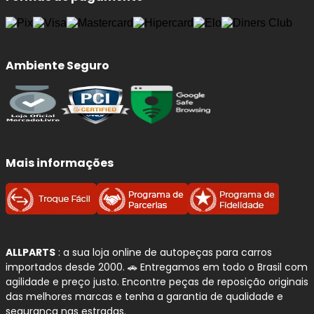
Frenagens mais seguras
e previsíveis, com
menor distância de parada.
Redução de ruídos
(chiados) e vibrações ao
frear.
Ambiente Seguro
Proteção do disco:
evita riscos, sulcos e
superaquecimento por atrito irregular.
Conforto e estabilidade:
melhora o controle
em curvas, chuva e frenagens de emergência.
Mais informações
ALLPARTS
: a sua loja online de autopeças para carros
importados desde 2000. 🚗 Entregamos em todo o Brasil com
agilidade e preço justo. Encontre peças de reposição originais
das melhores marcas e tenha a garantia de qualidade e
segurança nas estradas.