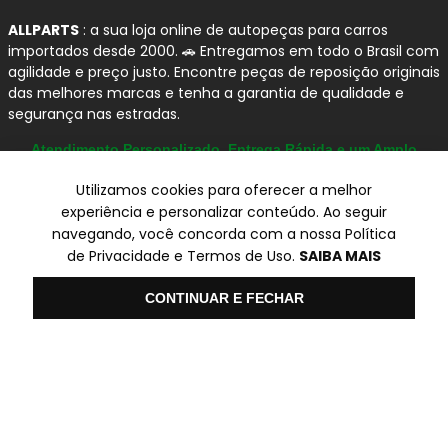
ALLPARTS
: a sua loja online de autopeças para carros
importados desde 2000. 🚗 Entregamos em todo o Brasil com
agilidade e preço justo. Encontre peças de reposição originais
das melhores marcas e tenha a garantia de qualidade e
segurança nas estradas.
Atendimento Personalizado, Entrega Rápida e um Amplo
Catálogo
Utilizamos cookies para oferecer a melhor
experiência e personalizar conteúdo. Ao seguir
navegando, você concorda com a nossa Política
© Copyright 2000-2026
de Privacidade e Termos de Uso.
SAIBA MAIS
ALLPARTS Com. de Peças Automotivas Ltda.
CNPJ 03.724.695/0001-42 - Av. Avelino Capellato, 450 - Santa
Olá
CONTINUAR E FECHAR
Claudina - Vinhedo/SP - CEP 13284-480.
Preços, condições de pagamento e frete exclusivos para compras via
internet utilizando CPF, podendo variar na Loja Física e Televendas.
Preços e descontos podem variar no checkout.
Certifique-se de revisar o seu carrinho para obter o preço final antes
de concluir a compra.
Vendas sujeitas a análise e confirmação de dados.