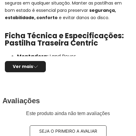
seguras em qualquer situação. Manter as pastilhas em
bom estado é essencial para preservar
segurança,
estabilidade, conforto
e evitar danos ao disco.
Ficha Técnica e Especificações:
Pastilha Traseira Centric
Montadora:
Land Rover
Modelo:
Freelander 2
Ver mais
Anos:
2008, 2009, 2010, 2011, 2012, 2013 e 2014
Observações técnicas:
-
Posição de Montagem:
Traseira
Tipo de produto:
Jogo de pastilhas de freio
Sensor de desgaste:
Não possui
Avaliações
Composto da pastilha:
Semi-metálico
Este produto ainda não tem avaliações
Comprimento:
106,7mm
Largura:
48,5mm
Espessura:
16,0mm
SEJA O PRIMEIRO A AVALIAR