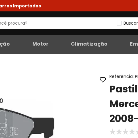
Carros Importados
Buscar
eção
Motor
Climatização
Em
Referência
:
P
Pasti
Merc
2008-