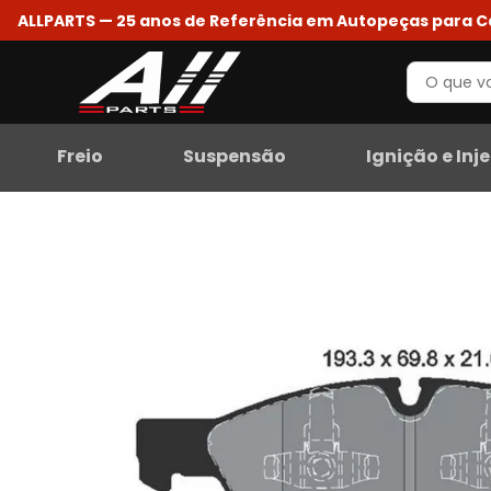
ALLPARTS — 25 anos de Referência em Autopeças para 
Freio
Suspensão
Ignição e Inj