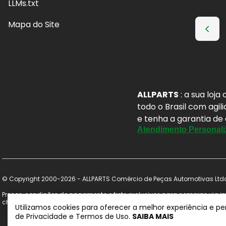
LLMs.txt
Mapa do Site
ALLPARTS
: a sua loj
todo o Brasil com agil
e tenha a garantia de
Atendimento Personali
© Copyright 2000-2026 - ALLPARTS Comércio de Peças Automotivas Ltda 
Preços, condições de pagamento e frete exclusivos para compras via int
checkout. Certifique-se de revisar o seu carrinho para obter o preço fi
Utilizamos cookies para oferecer a melhor experiência e p
de Privacidade e Termos de Uso.
SAIBA MAIS