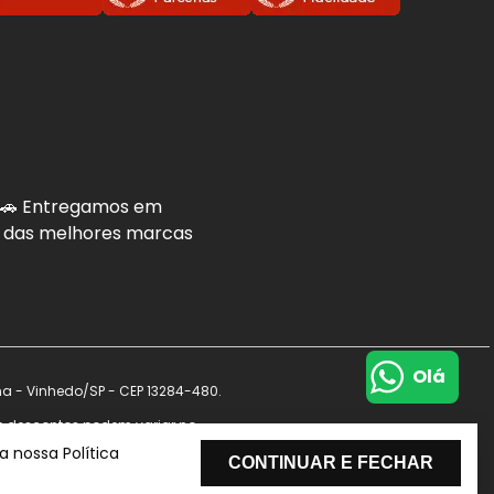
. 🚗 Entregamos em
is das melhores marcas
Olá
na - Vinhedo/SP - CEP 13284-480.
s e descontos podem variar no
de dados.
 nossa Política
CONTINUAR E FECHAR