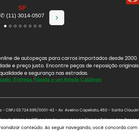
SP
✆ (11) 3014-0507
a online de autopeças para carros importados desde 2000
idade e preço justo. Encontre peças de reposição origina
 qualidade e segurança nas estradas.
zado, Entrega Rápida e um Amplo Catálogo
- CNPJ 03.724.695/0001-42 - Av. Avelino Capellato, 450 - Santa Claudi
ernet utilizando CPF, podendo variar na Loja Física e Televendas. Preço
nal antes de concluir a compra. Vendas sujeitas a análise e confirmação 
ersonalizar conteúdo. Ao seguir navegando, você concorda com a