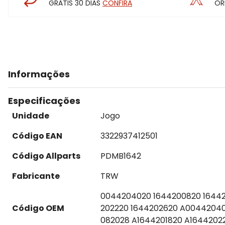
GRÁTIS 30 DIAS
CONFIRA
OR
Informações
Especificações
Unidade
Jogo
Código EAN
3322937412501
Código Allparts
PDMB1642
Fabricante
TRW
0044204020 1644200820 16442
Código OEM
202220 1644202620 A0044204
082028 A1644201820 A1644202