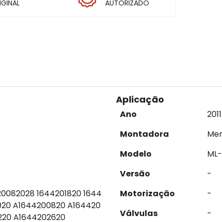
IGINAL
AUTORIZADO
Aplicação
Ano
2011
Montadora
Mer
Modelo
ML-
Versão
-
0082028 1644201820 1644
Motorização
-
020 A1644200820 A164420
Válvulas
-
220 A1644202620