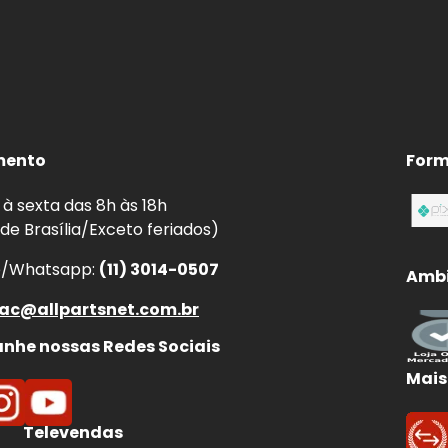
mento
Form
à sexta das 8h às 18h
 de Brasília/Exceto feriados)
e/Whatsapp:
(11) 3014-0507
Ambi
ac@allpartsnet.com.br
he nossas Redes Sociais
Mais
Televendas