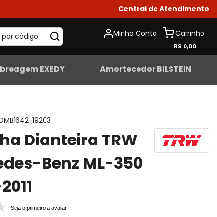
Central de Atendimento
Minha Conta
 por código
R$ 0,00
breagem EXEDY
Amortecedor BILSTEIN
DMB1642-19203
lha Dianteira TRW
edes-Benz ML-350
2011
Seja o primeiro a avaliar