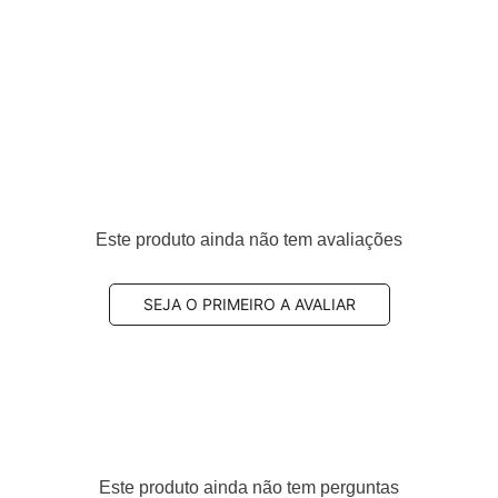
de de frenagem e pode causar ruídos, superaquecimento 
 jogo novo, você recupera a eficiência original do freio 
350
.
enor distância de parada.
Este produto ainda não tem avaliações
ear.
aquecimento por atrito irregular.
em curvas, chuva e frenagens de emergência.
SEJA O PRIMEIRO A AVALIAR
Este produto ainda não tem perguntas