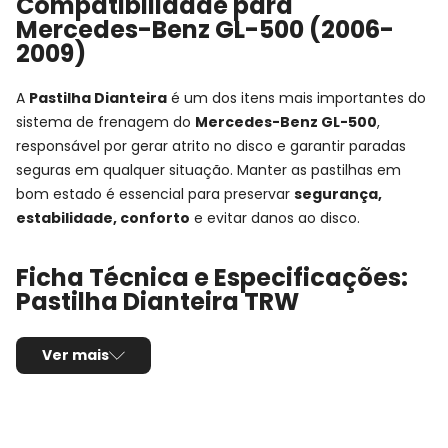
Compatibilidade para
Mercedes-Benz GL-500 (2006-
2009)
A
Pastilha Dianteira
é um dos itens mais importantes do
sistema de frenagem do
Mercedes-Benz GL-500
,
responsável por gerar atrito no disco e garantir paradas
seguras em qualquer situação. Manter as pastilhas em
bom estado é essencial para preservar
segurança,
estabilidade, conforto
e evitar danos ao disco.
Ficha Técnica e Especificações:
Pastilha Dianteira TRW
Nota de Compatibilidade:
Esta pastilha segue
Ver mais
rigorosamente as medidas originais para os anos
2006,
2007, 2008 e 2009
. Sempre confira o
código original
(OEM)
antes da compra para garantir o encaixe perfeito.