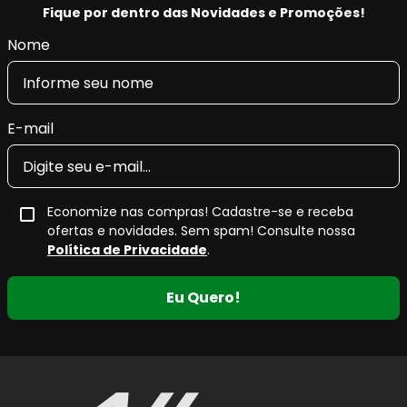
Fique por dentro das Novidades e Promoções!
em curvas, chuva e frenagens de emergência.
Nome
E-mail
Economize nas compras! Cadastre-se e receba
ofertas e novidades. Sem spam! Consulte nossa
Política de Privacidade
.
Eu Quero!