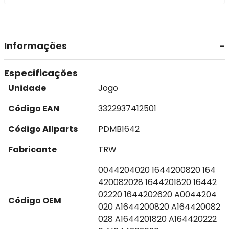
Informações
Especificações
Unidade
Jogo
Código EAN
3322937412501
Código Allparts
PDMB1642
Fabricante
TRW
0044204020 1644200820 164
420082028 1644201820 16442
02220 1644202620 A0044204
Código OEM
020 A1644200820 A164420082
028 A1644201820 A164420222