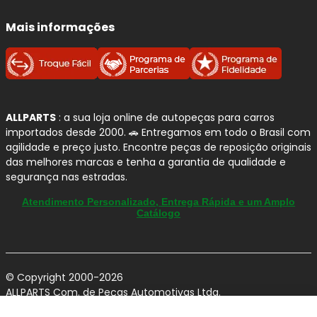
Mais informações
ALLPARTS
: a sua loja online de autopeças para carros
importados desde 2000. 🚗 Entregamos em todo o Brasil com
agilidade e preço justo. Encontre peças de reposição originais
das melhores marcas e tenha a garantia de qualidade e
segurança nas estradas.
Atendimento Personalizado, Entrega Rápida e um Amplo
Catálogo
© Copyright 2000-2026
ALLPARTS Com. de Peças Automotivas Ltda.
CNPJ 03.724.695/0001-42 - Av. Avelino Capellato, 450 - Santa