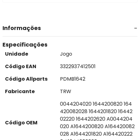
Informações
Especificações
Unidade
Jogo
Código EAN
3322937412501
Código Allparts
PDMB1642
Fabricante
TRW
0044204020 1644200820 164
420082028 1644201820 16442
02220 1644202620 A0044204
Código OEM
020 A1644200820 A164420082
028 A1644201820 A164420222