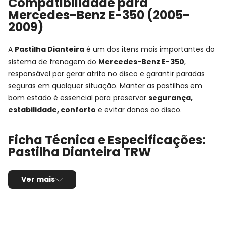
Compatibilidade para
Mercedes-Benz E-350 (2005-
2009)
A
Pastilha Dianteira
é um dos itens mais importantes do
sistema de frenagem do
Mercedes-Benz E-350
,
responsável por gerar atrito no disco e garantir paradas
seguras em qualquer situação. Manter as pastilhas em
bom estado é essencial para preservar
segurança,
estabilidade, conforto
e evitar danos ao disco.
Ficha Técnica e Especificações:
Pastilha Dianteira TRW
Nota de Compatibilidade:
Esta pastilha segue
Ver mais
rigorosamente as medidas originais para os anos
2005,
2006, 2007, 2008 e 2009
. Sempre confira o
código
original (OEM)
antes da compra para garantir o encaixe
perfeito.