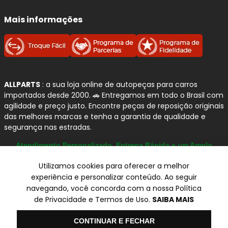
Mais informações
ALLPARTS
: a sua loja online de autopeças para carros
importados desde 2000. 🚗 Entregamos em todo o Brasil com
agilidade e preço justo. Encontre peças de reposição originais
das melhores marcas e tenha a garantia de qualidade e
segurança nas estradas.
Atendimento Personalizado, Entrega Rápida e um Amplo
Catálogo
Utilizamos cookies para oferecer a melhor
experiência e personalizar conteúdo. Ao seguir
navegando, você concorda com a nossa Política
© Copyright 2000-2026
de Privacidade e Termos de Uso.
SAIBA MAIS
ALLPARTS Com. de Peças Automotivas Ltda.
CNPJ 03.724.695/0001-42 - Av. Avelino Capellato, 450 - Santa
Olá
CONTINUAR E FECHAR