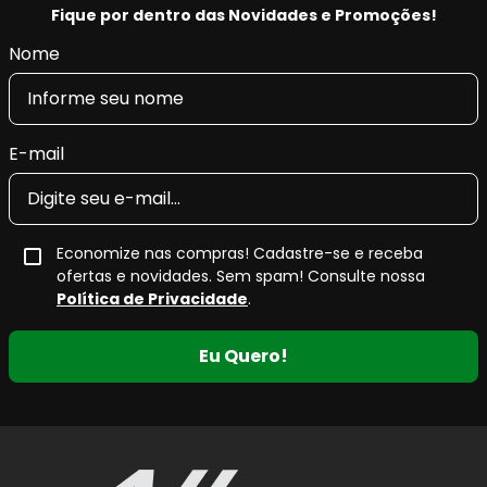
Fique por dentro das Novidades e Promoções!
Conforto e estabilidade:
melhora o controle
em curvas, chuva e frenagens de emergência.
Nome
E-mail
Economize nas compras! Cadastre-se e receba
ofertas e novidades. Sem spam! Consulte nossa
Política de Privacidade
.
Eu Quero!