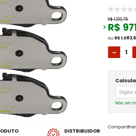
R$
1
.
213
,
75
R$
97
ou
R$ 1.083,
－
Calcula
Não sei 
Compartilha
RODUTO
DISTRIBUIDOR