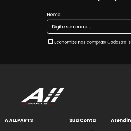
compostos cerâmicos, dependendo do sistema d
Nota de Compatibilidade:
Esta pastilha segue rigor
Nome
2015 e 2016
. Sempre confira o
código original (OE
Quando e Por que substituir a Pas
Economize nas compras! Cadastre-se
O desgaste natural das pastilhas reduz a capacida
até desgaste prematuro do disco. Ao substituir por um
melhora a dirigibilidade do seu
Porsche Cayman
.
Benefícios imediatos da troca:
Frenagens mais seguras
e previsíveis, com m
Redução de ruídos
(chiados) e vibrações ao fr
Proteção do disco:
evita riscos, sulcos e super
Conforto e estabilidade:
melhora o controle 
A ALLPARTS
Sua Conta
Atendi