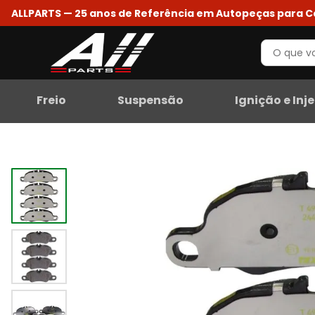
ALLPARTS — 25 anos de Referência em Autopeças para 
Freio
Suspensão
Ignição e Inj