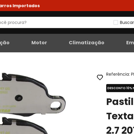
Carros Importados
Buscar
eção
Motor
Climatização
Em
Referência
:
P
DESCONTO 10% 
Pasti
Text
2.7 2