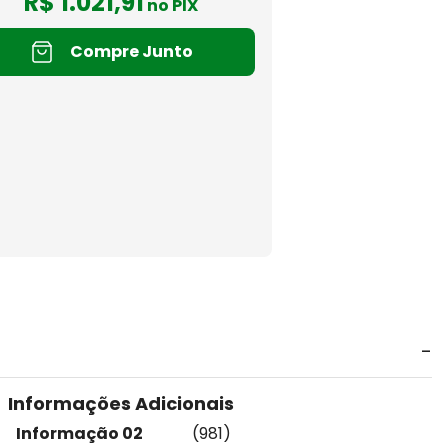
R$
1
.
021
,
91
no PIX
Compre Junto
Informações Adicionais
Informação 02
(981)