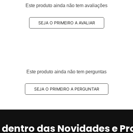
Este produto ainda não tem avaliações
09, 99135193900, 98135193900, 99735193804, 99735193806,
09
SEJA O PRIMEIRO A AVALIAR
amplamente utilizado por equilibrar
eficiência de
de
, sendo uma escolha comum para uso diário.
Este produto ainda não tem perguntas
omposto semi-metálico
SEJA O PRIMEIRO A PERGUNTAR
ndições de uso.
stabilidade em frenagens repetidas.
odoviário.
r dentro das Novidades e P
gerar
mais resíduo (pó)
e
mais ruído
do que