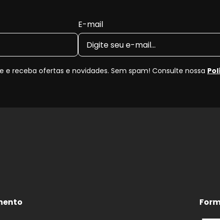
e freio e do uso.
osamente as medidas originais para os anos
2013, 2014,
E-mail
M)
antes da compra para garantir o encaixe perfeito.
tilha Dianteira?
 e receba ofertas e novidades. Sem spam! Consulte nossa
Pol
de de frenagem e pode causar ruídos, superaquecimento 
 jogo novo, você recupera a eficiência original do freio 
enor distância de parada.
ear.
aquecimento por atrito irregular.
em curvas, chuva e frenagens de emergência.
mento
Form