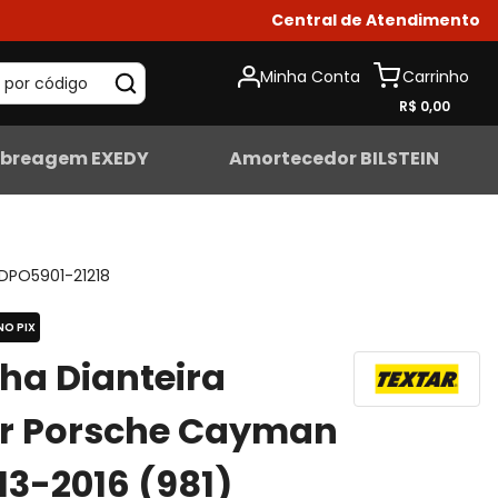
Central de Atendimento
Minha Conta
 por código
R$ 0,00
breagem EXEDY
Amortecedor BILSTEIN
DPO5901-21218
NO PIX
lha Dianteira
ar Porsche Cayman
013-2016 (981)