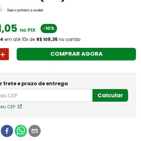
Seja o primeiro a avaliar
1
,
05
-10%
no PIX
64
em até
10
x
de
R$ 108,36
no cartão
＋
COMPRAR AGORA
r frete e prazo de entrega
Calcular
meu CEP
r