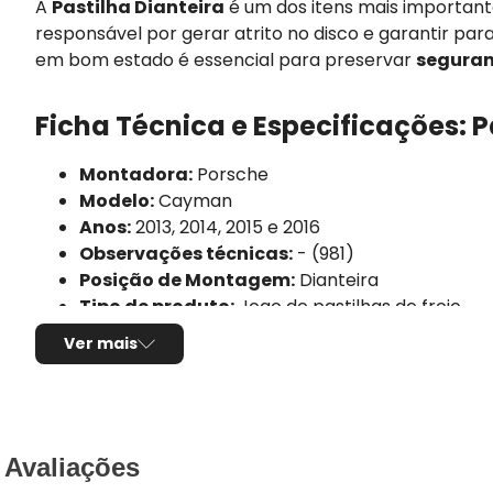
A
Pastilha Dianteira
é um dos itens mais importan
responsável por gerar atrito no disco e garantir par
em bom estado é essencial para preservar
seguran
Ficha Técnica e Especificações: P
Montadora:
Porsche
Modelo:
Cayman
Anos:
2013, 2014, 2015 e 2016
Observações técnicas:
- (981)
Posição de Montagem:
Dianteira
Tipo de produto:
Jogo de pastilhas de freio
Sistema de freio compatível:
Brembo
Ver mais
Sensor de desgaste:
Não possui
Composto da pastilha:
Semi-metálico
Comprimento:
200,00mm
Largura:
74,00mm
Espessura:
18,50mm
Avaliações
Utilização por veículo:
01 jogo para o eixo dian