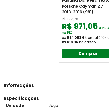
Pastilha Dianteira Text
Porsche Cayman 2.7
2013-2016 (981)
R$
1
.
213
,
75
R$
971
,
05
à vist
no PIX
ou
R$ 1.083,64
em até
10
x
R$ 108,36
no cartão
Comprar
Informações
Especificações
Unidade
Jogo