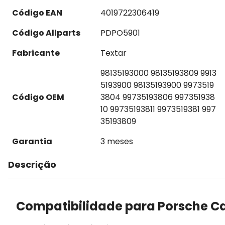
Código EAN
4019722306419
Código Allparts
PDPO5901
Fabricante
Textar
98135193000 98135193809 9913
5193900 98135193900 9973519
Código OEM
3804 99735193806 997351938
10 99735193811 9973519381 997
35193809
Garantia
3 meses
Descrição
Compatibilidade para Porsche C