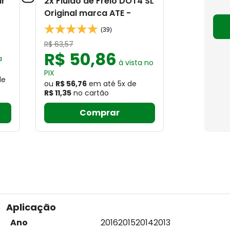
ar
2x Fluido de Freio DOT4 SL
Original marca ATE -
(39)
R$
63
,
57
R$
50
,
86
a
à vista no
PIX
de
ou
R$ 56,76
em até
5
x
de
R$ 11,35
no cartão
Comprar
Aplicação
Ano
2016
2015
2014
2013