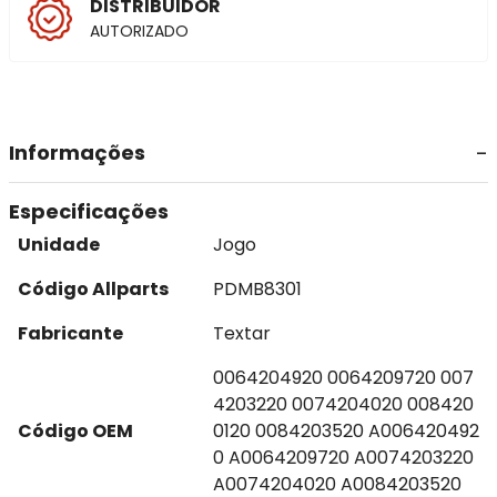
DISTRIBUIDOR
AUTORIZADO
Informações
Especificações
Unidade
Jogo
Código Allparts
PDMB8301
Fabricante
Textar
0064204920 0064209720 007
4203220 0074204020 008420
Código OEM
0120 0084203520 A006420492
0 A0064209720 A0074203220
A0074204020 A0084203520