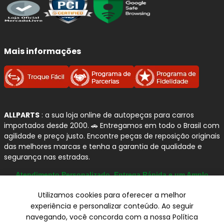
conforto
em diferentes aplicações da frota leve.
Para quem busca uma reposição confiável no
Mercedes-
Benz SL-400
, as
pastilhas de freio TEXTAR
se destacam
Mais informações
pelo projeto voltado ao
controle de ruídos
,
resposta de
frenagem consistente
e
compatibilidade com as
exigências dos veículos modernos
, inclusive em
propostas de condução mais confortáveis.
ALLPARTS
: a sua loja online de autopeças para carros
Por que confiamos na TEXTAR?
importados desde 2000. 🚗 Entregamos em todo o Brasil com
agilidade e preço justo. Encontre peças de reposição originais
Projeto premium:
pastilhas desenvolvidas
das melhores marcas e tenha a garantia de qualidade e
com foco em
segurança, performance e
segurança nas estradas.
conforto
.
Desenvolvimento interno:
a TEXTAR informa
Atendimento Personalizado, Entrega Rápida e um Amplo
Catálogo
que
desenvolve, fabrica e testa
seus
Utilizamos cookies para oferecer a melhor
produtos internamente.
experiência e personalizar conteúdo. Ao seguir
Formulação avançada:
cada aplicação pode
navegando, você concorda com a nossa Política
contar com
compostos de fricção