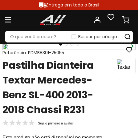
Entrega em todo o Brasil
Buscar por código
Referência
:
PDMB8301-25055
Pastilha Dianteira
Textar Mercedes-
Benz SL-400 2013-
2018 Chassi R231
Seja o primeiro a avaliar
Este produto não está disponível no momento