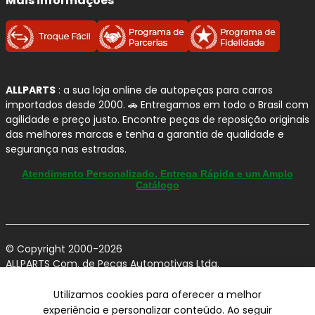
Mais informações
conforto
em diferentes aplicações da frota leve.
Para quem busca uma reposição confiável no
Mercedes-
Benz SL-350
, as
pastilhas de freio TEXTAR
se destacam
pelo projeto voltado ao
controle de ruídos
,
resposta de
frenagem consistente
e
compatibilidade com as
ALLPARTS
: a sua loja online de autopeças para carros
importados desde 2000. 🚗 Entregamos em todo o Brasil com
exigências dos veículos modernos
, inclusive em
agilidade e preço justo. Encontre peças de reposição originais
propostas de condução mais confortáveis.
das melhores marcas e tenha a garantia de qualidade e
segurança nas estradas.
Por que confiamos na TEXTAR?
Atendimento Personalizado, Entrega Rápida e um Amplo
Catálogo
Projeto premium:
pastilhas desenvolvidas
com foco em
segurança, performance e
conforto
.
Desenvolvimento interno:
a TEXTAR informa
© Copyright 2000-2026
que
desenvolve, fabrica e testa
seus
ALLPARTS Com. de Peças Automotivas Ltda.
CNPJ 03.724.695/0001-42 - Av. Avelino Capellato, 450 - Santa
produtos internamente.
Claudina - Vinhedo/SP - CEP 13284-480.
Utilizamos cookies para oferecer a melhor
Formulação avançada:
cada aplicação pode
experiência e personalizar conteúdo. Ao seguir
contar com
compostos de fricção