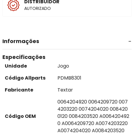
DISTRIBUIDOR
AUTORIZADO
Informações
Especificações
Unidade
Jogo
Código Allparts
PDMB8301
Fabricante
Textar
0064204920 0064209720 007
4203220 0074204020 008420
Código OEM
0120 0084203520 A006420492
0 A0064209720 A0074203220
A0074204020 A0084203520