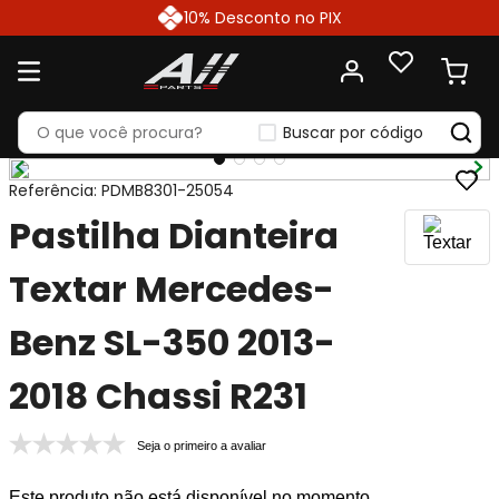
10% Desconto no PIX
Buscar por código
Referência
:
PDMB8301-25054
Pastilha Dianteira
Textar Mercedes-
Benz SL-350 2013-
2018 Chassi R231
Seja o primeiro a avaliar
Este produto não está disponível no momento