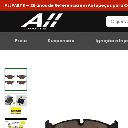
ALLPARTS — 25 anos de Referência em Autopeças para 
Freio
Suspensão
Ignição e Inj