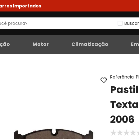
Carros Importados
Buscar
eção
Motor
Climatização
Em
Referência
:
P
Pasti
Texta
2006