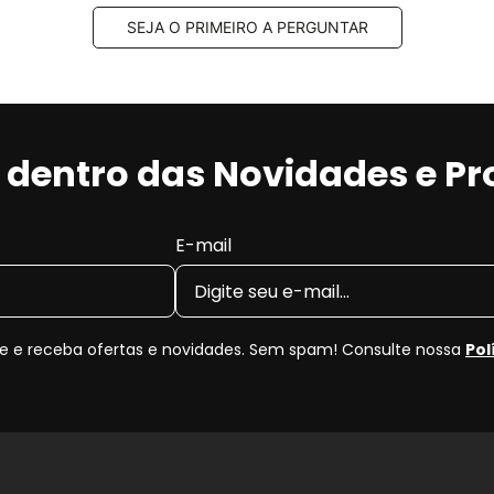
omposto semi-metálico
SEJA O PRIMEIRO A PERGUNTAR
ndições de uso.
stabilidade em frenagens repetidas.
o.
erar mais resíduo (pó) e ruído quando comparado a
r dentro das Novidades e P
osamente as medidas originais para os anos
1996, 1997,
2006
. Sempre confira o
código original (OEM)
antes da
E-mail
tilha Dianteira?
 e receba ofertas e novidades. Sem spam! Consulte nossa
Pol
de de frenagem e pode causar ruídos, superaquecimento 
 jogo novo, você recupera a eficiência original do freio 