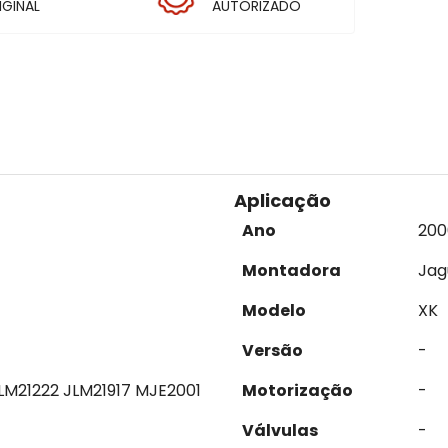
IGINAL
AUTORIZADO
Aplicação
Ano
200
Montadora
Jag
Modelo
XK
Versão
-
LM21222 JLM21917 MJE2001
Motorização
-
Válvulas
-