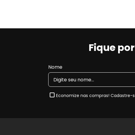
Principais características do c
Boa eficiência de frenagem
em diferentes co
Boa dissipação de calor
, contribuindo para e
Durabilidade equilibrada
para o uso cotidian
Comportamento típico do composto:
pode g
Fique po
compostos cerâmicos.
Nota de Compatibilidade:
Esta pastilha segue rigor
1998, 1999, 2000, 2001, 2002, 2003, 2004, 2005 e 
Nome
compra para garantir o encaixe perfeito.
Quando e Por que substituir a Pas
Economize nas compras! Cadastre-se
O desgaste natural das pastilhas reduz a capacida
até desgaste prematuro do disco. Ao substituir por um
melhora a dirigibilidade do seu
Jaguar XK
.