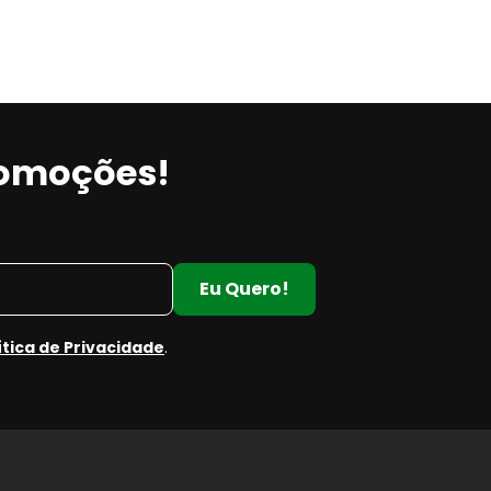
romoções!
Eu Quero!
ítica de Privacidade
.
e
e