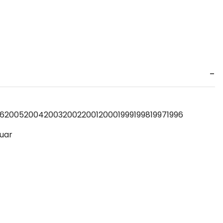
6
2005
2004
2003
2002
2001
2000
1999
1998
1997
1996
uar