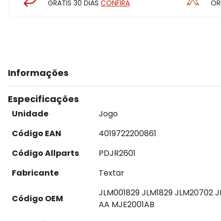
GRÁTIS 30 DIAS
CONFIRA
OR
Informações
Especificações
Unidade
Jogo
Código EAN
4019722200861
Código Allparts
PDJR2601
Fabricante
Textar
JLM001829 JLM1829 JLM20702 J
Código OEM
AA MJE2001AB