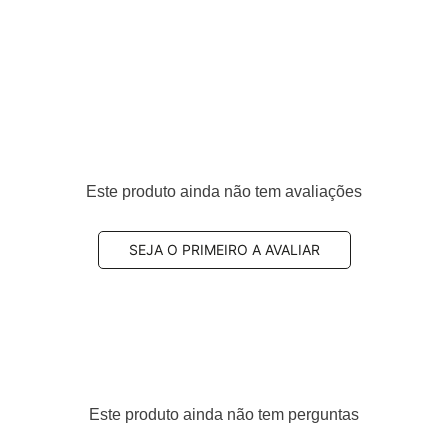
teiro
Este produto ainda não tem avaliações
LM20702, JLM21222, JLM21917, MJE2001AA, MJE2001AB
SEJA O PRIMEIRO A AVALIAR
tilizada por oferecer
equilíbrio entre eficiência de
sendo indicada para uso urbano e rodoviário.
Este produto ainda não tem perguntas