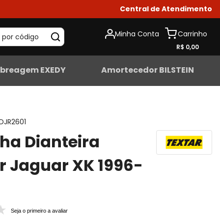
Central de Atendimento
Minha Conta
 por código
R$ 0,00
breagem EXEDY
Amortecedor BILSTEIN
DJR2601
lha Dianteira
r Jaguar XK 1996-
Seja o primeiro a avaliar