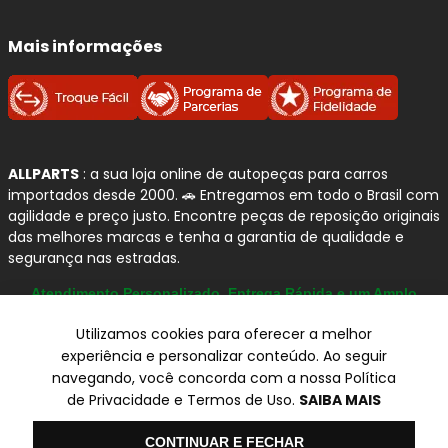
mais confortáveis.
Mais informações
Por que confiamos na TEXTAR?
Projeto premium:
pastilhas desenvolvidas
com foco em
segurança, performance e
conforto
.
ALLPARTS
: a sua loja online de autopeças para carros
importados desde 2000. 🚗 Entregamos em todo o Brasil com
Desenvolvimento interno:
a TEXTAR informa
agilidade e preço justo. Encontre peças de reposição originais
que
desenvolve, fabrica e testa
seus
das melhores marcas e tenha a garantia de qualidade e
produtos internamente.
segurança nas estradas.
Formulação avançada:
cada aplicação pode
contar com
compostos de fricção
Atendimento Personalizado, Entrega Rápida e um Amplo
Catálogo
específicos
, ajustados ao veículo e ao sistema
Utilizamos cookies para oferecer a melhor
de freio.
experiência e personalizar conteúdo. Ao seguir
Foco em NVH:
a marca possui trabalho
navegando, você concorda com a nossa Política
dedicado para
redução de ruídos, vibrações
© Copyright 2000-2026
de Privacidade e Termos de Uso.
SAIBA MAIS
e aspereza de frenagem
.
ALLPARTS Com. de Peças Automotivas Ltda.
Recursos construtivos otimizados:
chanfros,
CNPJ 03.724.695/0001-42 - Av. Avelino Capellato, 450 - Santa
Olá
CONTINUAR E FECHAR