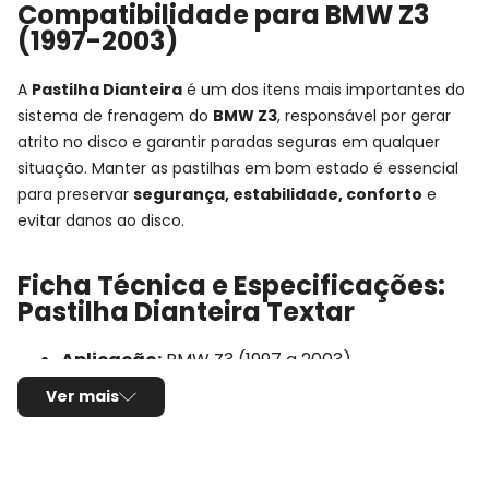
Compatibilidade para BMW Z3
(1997-2003)
A
Pastilha Dianteira
é um dos itens mais importantes do
sistema de frenagem do
BMW Z3
, responsável por gerar
atrito no disco e garantir paradas seguras em qualquer
situação. Manter as pastilhas em bom estado é essencial
para preservar
segurança, estabilidade, conforto
e
evitar danos ao disco.
Ficha Técnica e Especificações:
Pastilha Dianteira Textar
Aplicação:
BMW Z3 (1997 a 2003)
Detalhes da aplicação:
E36 -
Ver mais
Posição de Montagem:
Dianteira
Tipo de produto:
Jogo de pastilhas de freio
Sistema de freio compatível:
Teves