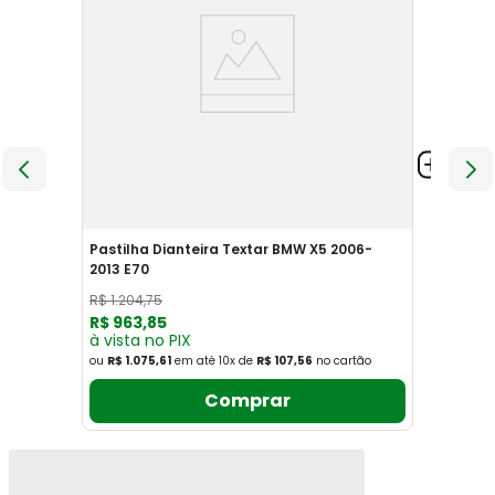
Pastilha Dianteira Textar BMW X5 2006-
2013 E70
R$
1
.
204
,
75
R$
963
,
85
à vista no PIX
ou
R$ 1.075,61
em até
10
x
de
R$ 107,56
no cartão
Comprar