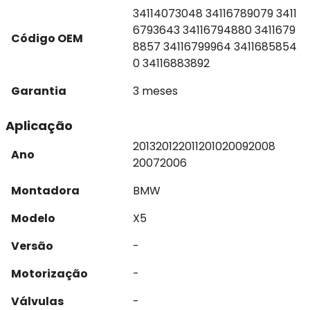
34114073048 34116789079 3411
6793643 34116794880 3411679
Código OEM
8857 34116799964 3411685854
0 34116883892
Garantia
3 meses
Aplicação
2013
2012
2011
2010
2009
2008
Ano
2007
2006
Montadora
BMW
Modelo
X5
Versão
-
Motorização
-
Válvulas
-