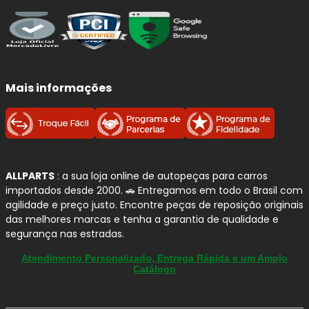
A
TEXTAR
é uma marca global especializada em
tecnologia de frenagem premium
, com pastilhas
desenvolvidas para entregar
segurança, desempenho e
conforto
em diferentes aplicações da frota leve.
Mais informações
Para quem busca uma reposição confiável no
BMW X5
, as
pastilhas de freio TEXTAR
se destacam pelo projeto
voltado ao
controle de ruídos
,
resposta de frenagem
consistente
e
compatibilidade com as exigências dos
veículos modernos
, inclusive em propostas de condução
mais confortáveis.
ALLPARTS
: a sua loja online de autopeças para carros
importados desde 2000. 🚗 Entregamos em todo o Brasil com
agilidade e preço justo. Encontre peças de reposição originais
Por que confiamos na TEXTAR?
das melhores marcas e tenha a garantia de qualidade e
segurança nas estradas.
Projeto premium:
pastilhas desenvolvidas
Atendimento Personalizado, Entrega Rápida e um Amplo
com foco em
segurança, performance e
Catálogo
conforto
.
Desenvolvimento interno:
a TEXTAR informa