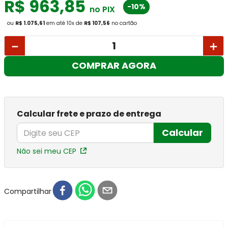
R$
963
,
85
-10%
no PIX
ou
R$ 1.075,61
em até
10
x
de
R$ 107,56
no cartão
－
＋
COMPRAR AGORA
Calcular frete e prazo de entrega
Calcular
Não sei meu CEP
Compartilhar