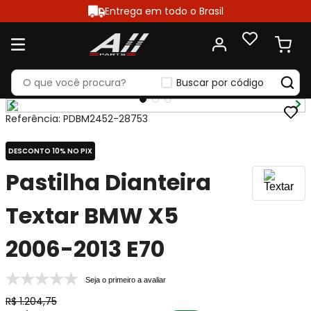
Entrega em todo o Brasil
Buscar por código
Referência
:
PDBM2452-28753
DESCONTO 10% NO PIX
Pastilha Dianteira
Textar BMW X5
2006-2013 E70
Seja o primeiro a avaliar
R$
1
.
204
,
75