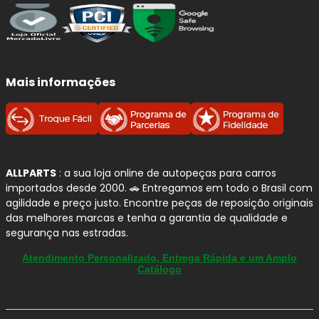
A
TEXTAR
é uma marca global especializada em
tecnologia de frenagem premium
, com pastilhas
desenvolvidas para entregar
segurança, desempenho e
conforto
em diferentes aplicações da frota leve.
Mais informações
Para quem busca uma reposição confiável no
BMW 740
,
as
pastilhas de freio TEXTAR
se destacam pelo projeto
voltado ao
controle de ruídos
,
resposta de frenagem
consistente
e
compatibilidade com as exigências dos
veículos modernos
, inclusive em propostas de condução
ALLPARTS
: a sua loja online de autopeças para carros
importados desde 2000. 🚗 Entregamos em todo o Brasil com
mais confortáveis.
agilidade e preço justo. Encontre peças de reposição originais
das melhores marcas e tenha a garantia de qualidade e
Por que confiamos na TEXTAR?
segurança nas estradas.
Atendimento Personalizado, Entrega Rápida e um Amplo
Projeto premium:
pastilhas desenvolvidas
Catálogo
com foco em
segurança, performance e
conforto
.
Desenvolvimento interno:
a TEXTAR informa