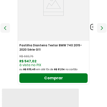
Pastilha Dianteira Textar BMW 740 2015-
2020 Série G11
R$
683
,
75
R$
547
,
02
à vista no PIX
ou
R$ 610,45
em até
10
x
de
R$ 61,04
no cartão
Comprar