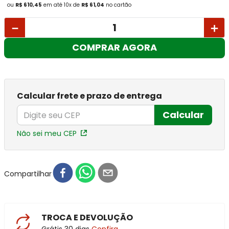
ou
R$ 610,45
em até
10
x
de
R$ 61,04
no cartão
－
＋
COMPRAR AGORA
Calcular frete e prazo de entrega
Calcular
Não sei meu CEP
Compartilhar
TROCA E DEVOLUÇÃO