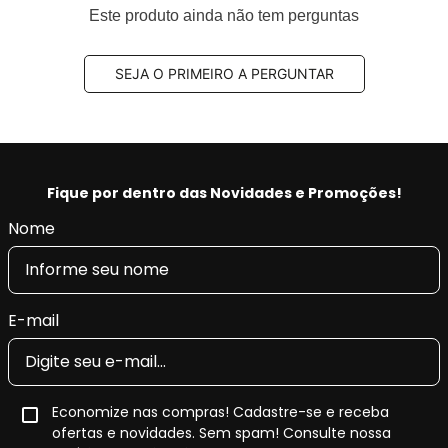
Código EAN/GTIN:
4019722492815
Este produto ainda não tem perguntas
Unidade de venda:
jogo
SEJA O PRIMEIRO A PERGUNTAR
Pastilha de Freio Semi-metálica
A
pastilha de freio semi-metálica
é amplamente
utilizada por oferecer um equilíbrio eficiente entre
desempenho de frenagem
,
resistência ao calor
e
Fique por dentro das Novidades e Promoções!
durabilidade
, sendo indicada para aplicações de uso
Nome
diário.
Principais características do composto
E-mail
semi-metálico
Boa eficiência de frenagem
em diferentes
condições de uso.
Economize nas compras! Cadastre-se e receba
Boa dissipação de calor
, contribuindo para
ofertas e novidades. Sem spam! Consulte nossa