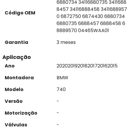
6880734 34116880735 3411688
8457 34116888458 3411688957
Código OEM
0 6872750 6874430 6880734
6880735 6888457 6888458 6
8889570 04465WAA01
Garantia
3 meses
Aplicação
Ano
2020
2019
2018
2017
2016
2015
Montadora
BMW
Modelo
740
Versão
-
Motorização
-
Válvulas
-