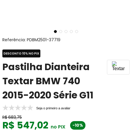
Referência
:
PDBM2501-37719
DESCONTO 10% NO PIX
Pastilha Dianteira
Textar BMW 740
2015-2020 Série G11
Seja o primeiro a avaliar
R$
683
,
75
R$
547
,
02
-10%
no PIX