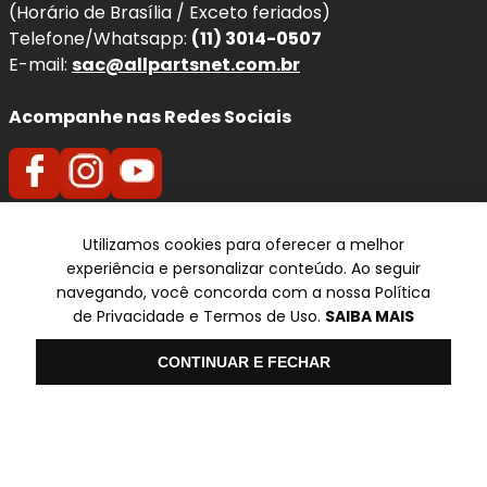
(Horário de Brasília / Exceto feriados)
O desgaste natural das pastilhas reduz a capacidade de
Telefone/Whatsapp:
(11) 3014-0507
frenagem e pode causar ruídos, superaquecimento e até
E-mail:
sac@allpartsnet.com.br
desgaste prematuro do disco. Ao substituir por um jogo
novo, você recupera a eficiência original do freio e
Acompanhe nas Redes Sociais
melhora a dirigibilidade do seu
BMW 320
.
Benefícios imediatos da troca:
Frenagens mais seguras
e previsíveis, com
Utilizamos cookies para oferecer a melhor
Televendas
menor distância de parada.
experiência e personalizar conteúdo. Ao seguir
Redução de ruídos
(chiados) e vibrações ao
navegando, você concorda com a nossa Política
SP
de Privacidade e Termos de Uso.
SAIBA MAIS
frear.
✆ (11) 3014-0507
Proteção do disco:
evita riscos, sulcos e
Olá
CONTINUAR E FECHAR
superaquecimento por atrito irregular.
Formas de pagamento
Conforto e estabilidade:
melhora o controle
em curvas, chuva e frenagens de emergência.