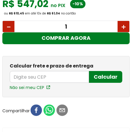
R$
547
,
02
-10%
no PIX
ou
R$ 610,45
em até
10
x
de
R$ 61,04
no cartão
－
＋
COMPRAR AGORA
Calcular frete e prazo de entrega
Calcular
Não sei meu CEP
Compartilhar