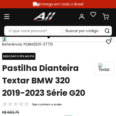
Entrega em todo o Brasil
Buscar por código
Referência
:
PDBM2501-37713
DESCONTO 10% NO PIX
Pastilha Dianteira
Textar BMW 320
2019-2023 Série G20
Seja o primeiro a avaliar
R$
683
,
75