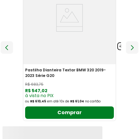
Pastilha Dianteira Textar BMW 320 2019-
2023 Série G20
R$
683
,
75
R$
547
,
02
à vista no PIX
ou
R$ 610,45
em até
10
x
de
R$ 61,04
no cartão
Comprar