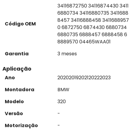
34116872750 34116874430 3411
6880734 34116880735 3411688
8457 34116888458 3411688957
Código OEM
0 6872750 6874430 6880734
6880735 6888457 6888458 6
8889570 04465WAA01
Garantia
3 meses
Aplicação
Ano
2020
2019
2021
2022
2023
Montadora
BMW
Modelo
320
Versão
-
Motorização
-