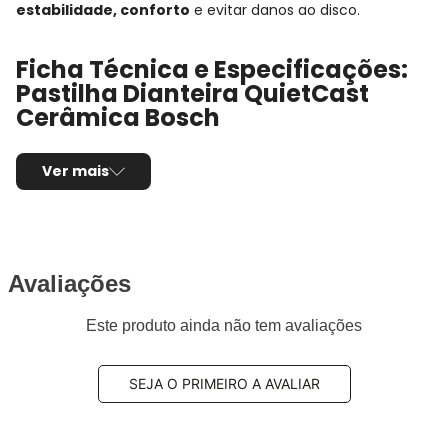
estabilidade, conforto
e evitar danos ao disco.
Ficha Técnica e Especificações:
Pastilha Dianteira QuietCast
Cerâmica Bosch
Aplicação:
BMW Z4 (2009 a 2016)
Ver mais
Detalhes da aplicação:
(sDrive) - Série: E89
Posição de Montagem:
Dianteira
Tipo de produto:
Jogo de pastilhas de freio
Marca/Fabricante:
Bosch
Linha:
QuietCast
Avaliações
Sistema de freio compatível:
Teves
Este produto ainda não tem avaliações
Sensor de desgaste:
Não possui
Composto da pastilha:
Cerâmica
Comprimento:
155,10mm / 154,60mm
SEJA O PRIMEIRO A AVALIAR
Largura:
63,70mm / 63,50mm
Espessura:
20,30mm