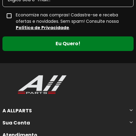
O
material de fricção cerâmico avançado, livre de
Economize nas compras! Cadastre-se e receba
cobre
, é específico por plataforma e atua em conjunto
ofertas e novidades. Sem spam! Consulte nossa
com
calços de múltiplas camadas
e
núcleo de
Política de Privacidade
.
borracha pré-fixado no padrão OE
, proporcionando
redução significativa de ruídos e vibrações
e máximo
Eu Quero!
conforto de condução.
Principais características da pastilha
de freio cerâmica QuietCast
Material de fricção avançado e sem cobre
,
desenvolvido especificamente para cada
aplicação.
A ALLPARTS
Baixo nível de ruído e vibração
, garantindo
conforto superior ao dirigir.
Sua Conta
Calço com núcleo de borracha estilo OE
,
com redução notável de ruídos.
Atendimento