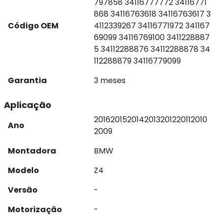
797858 34116777772 34116771
868 34116763618 34116763617 3
Código OEM
4112339267 34116771972 341167
69099 34116769100 3411228887
5 34112288876 34112288878 34
112288879 34116779099
Garantia
3 meses
Aplicação
2016
2015
2014
2013
2012
2011
2010
Ano
2009
Montadora
BMW
Modelo
Z4
Versão
-
Motorização
-