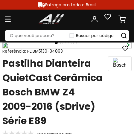
Entrega em todo o Brasil
Buscar por código
Referência
:
PDBM5130-34893
Pastilha Dianteira
QuietCast Cerâmica
Bosch BMW Z4
2009-2016 (sDrive)
Série E89