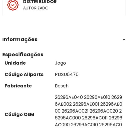
DISTRIBUIDOR
AUTORIZADO
Informações
Especificações
Unidade
Jogo
Código Allparts
PDSU6476
Fabricante
Bosch
26296AE040 26296AE010 2629
6AE002 26296AE001 26296AE0
00 26296AC021 26296AC020 2
Código OEM
6296AC000 26296AC011 26296
AC090 26296AC010 26296AC0