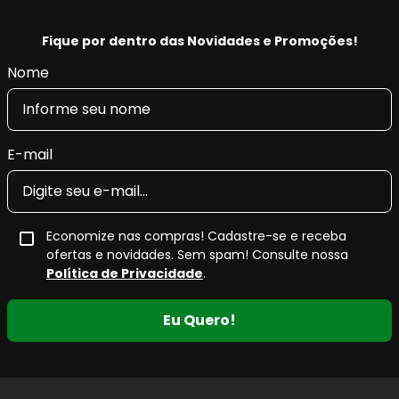
26296AC010, 26296AC080, 26296AE000
Código EAN/GTIN:
Fique por dentro das Novidades e Promoções!
Conteúdo da Embalagem:
1 jogo
Nome
Pastilha de Freio QuietCast
As
pastilhas de freio a disco QuietCastT da Bosch
são
E-mail
desenvolvidas para o generalista que trabalha em todas as
marcas e modelos durante todo o dia. Esta linha premium
eleva a tecnologia das pastilhas de freio de pós-venda a
um nível totalmente novo.
Economize nas compras! Cadastre-se e receba
ofertas e novidades. Sem spam! Consulte nossa
Política de Privacidade
.
Principais características do material
de fricção avançado
Eu Quero!
Material de fricção avançado, específico
da plataforma, sem cobre
, minimizando ruído
e vibração para o máximo conforto de