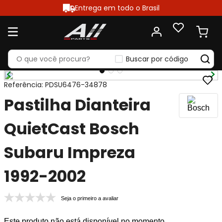
Entrega em todo o Brasil
Buscar por código
Referência
:
PDSU6476-34878
Pastilha Dianteira
QuietCast Bosch
Subaru Impreza
1992-2002
Seja o primeiro a avaliar
Este produto não está disponível no momento