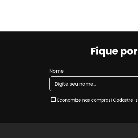
O
material de fricção cerâmico avançado, livre 
conjunto com
calços de múltiplas camadas
e
núc
redução significativa de ruídos e vibrações
e mai
Principais características da pas
Fique po
Material de fricção avançado e sem cobre
,
Baixo nível de ruído e vibração
, proporcionan
Nome
Calço com núcleo de borracha estilo OE
, co
Baixa emissão de poeira
, mantendo discos e 
Camada protetora de transferência
, que au
Menor desgaste
da pastilha e do disco, prolon
Economize nas compras! Cadastre-se
Nota de Compatibilidade:
Esta pastilha segue rigor
2012, 2013, 2014 e 2015
. Sempre confira o
código or
perfeito.