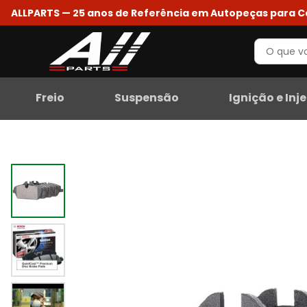
ALLPARTS — 25 anos de Referência em Autopeças para 
Freio
Suspensão
Ignição e Inj