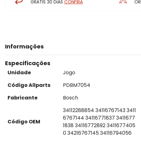
GRÁTIS 30 DIAS
CONFIRA
OR
Informações
Especificações
Unidade
Jogo
Código Allparts
PDBM7054
Fabricante
Bosch
34112288854 34116767143 3411
6767144 34116771837 3411677
Código OEM
1838 34116772892 3411677405
0 34216767145 34116794056