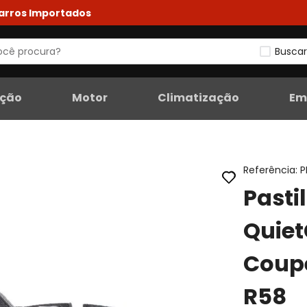
Carros Importados
Buscar
eção
Motor
Climatização
Em
Referência
:
P
Pasti
Quiet
Coupe
R58