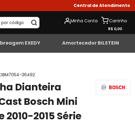
Central de Atendimento
Minha Conta
 por código
R$ 0,00
breagem EXEDY
Amortecedor BILSTEIN
DBM7054-36492
lha Dianteira
Cast Bosch Mini
 2010-2015 Série