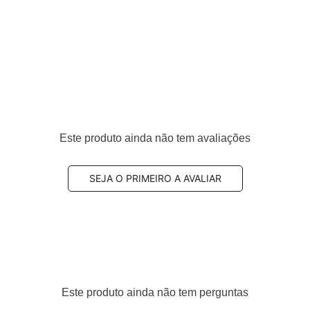
teiro
Este produto ainda não tem avaliações
43, 34116767144, 34116771837, 34116771838, 34116772892,
SEJA O PRIMEIRO A AVALIAR
 QuietCast
egra a linha
premium da Bosch
, desenvolvida para
os, elevando o nível tecnológico das pastilhas de freio
Este produto ainda não tem perguntas