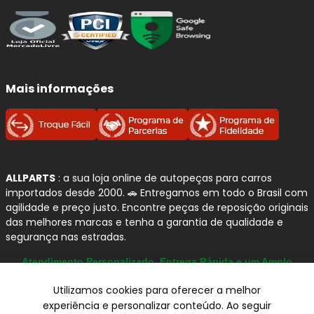
veículo, com foco em
segurança
,
confiabilidade
e
desempenho no uso diário.
Por que confiamos na BOSCH?
Mais informações
Marca referência:
tradição em tecnologia
automotiva e controle de qualidade rigoroso.
Amplo portfólio:
soluções para
freios
,
ignição
,
injeção
,
limpadores
,
filtros
e outros
componentes.
ALLPARTS
: a sua loja online de autopeças para carros
Desempenho consistente:
peças projetadas
importados desde 2000. 🚗 Entregamos em todo o Brasil com
para manter estabilidade de funcionamento e
agilidade e preço justo. Encontre peças de reposição originais
reduzir falhas.
das melhores marcas e tenha a garantia de qualidade e
Procedência e segurança:
ideal para quem
segurança nas estradas.
busca reposição com padrão técnico e
Atendimento Personalizado, Entrega Rápida e um Amplo
compra com tranquilidade.
Catálogo
Utilizamos cookies para oferecer a melhor
Compre
BOSCH
com Segurança
experiência e personalizar conteúdo. Ao seguir