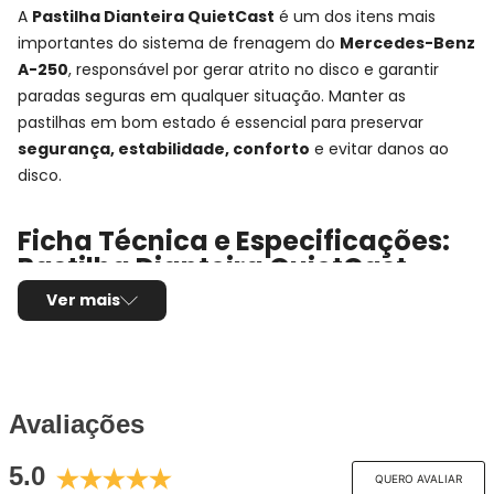
A
Pastilha Dianteira QuietCast
é um dos itens mais
importantes do sistema de frenagem do
Mercedes-Benz
A-250
, responsável por gerar atrito no disco e garantir
paradas seguras em qualquer situação. Manter as
pastilhas em bom estado é essencial para preservar
segurança, estabilidade, conforto
e evitar danos ao
disco.
Ficha Técnica e Especificações:
Pastilha Dianteira QuietCast
Bosch
Ver mais
Montadora:
Mercedes-Benz
Modelo:
A-250
Anos:
2012, 2013, 2014, 2015, 2016, 2017 e 2018
Observações técnicas:
- Série: W176
Avaliações
Posição de Montagem:
Dianteira
5.0
Tipo de produto:
Jogo de pastilhas de freio
QUERO AVALIAR