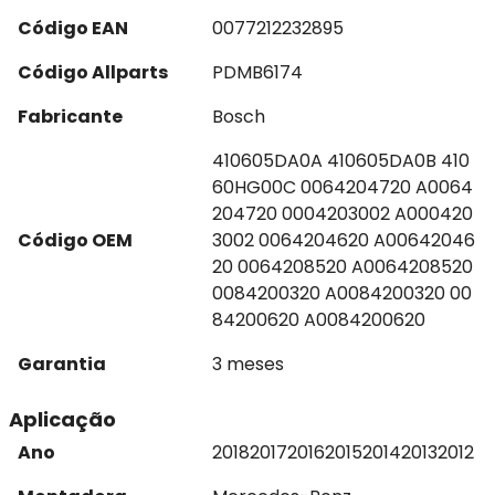
Código EAN
0077212232895
Código Allparts
PDMB6174
Fabricante
Bosch
410605DA0A 410605DA0B 410
60HG00C 0064204720 A0064
204720 0004203002 A000420
Código OEM
3002 0064204620 A00642046
20 0064208520 A0064208520
0084200320 A0084200320 00
84200620 A0084200620
Garantia
3 meses
Aplicação
Ano
2018
2017
2016
2015
2014
2013
2012