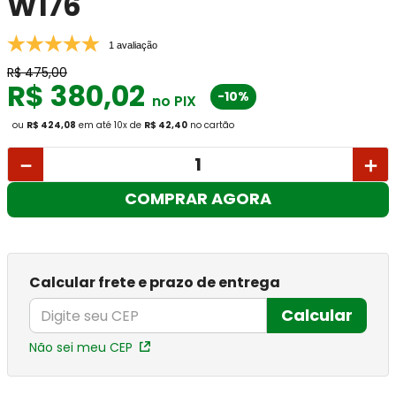
W176
1 avaliação
R$
475
,
00
R$
380
,
02
-10%
no PIX
ou
R$ 424,08
em até
10
x
de
R$ 42,40
no cartão
－
＋
COMPRAR AGORA
Calcular frete e prazo de entrega
Calcular
Não sei meu CEP