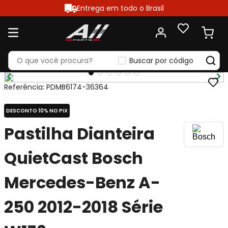
Entrega em todo o Brasil
Buscar por código
Referência
:
PDMB6174-36364
DESCONTO 10% NO PIX
Pastilha Dianteira
QuietCast Bosch
Mercedes-Benz A-
250 2012-2018 Série