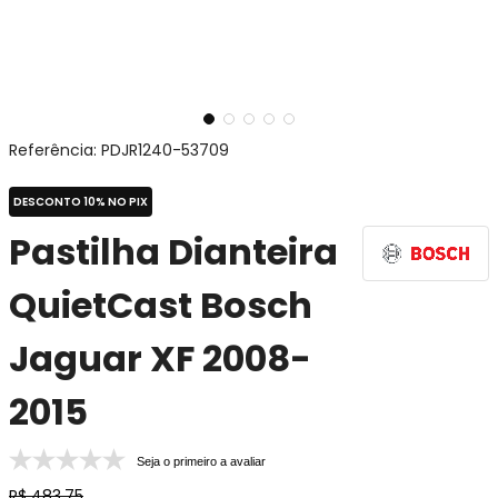
Referência
:
PDJR1240-53709
DESCONTO 10% NO PIX
Pastilha Dianteira
QuietCast Bosch
Jaguar XF 2008-
2015
Seja o primeiro a avaliar
R$
483
,
75