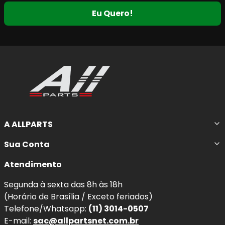
núcleo de borracha pré-fixado no padrão OE
,
Eu Quero!
reduzindo significativamente ruídos e vibrações.
Principais características da pastilha
de freio cerâmica QuietCast
Maior potencial de frenagem
, com resposta
progressiva e segura.
Baixo nível de ruído e vibração
, garantindo
A ALLPARTS
máximo conforto de condução.
Baixa geração de poeira
, mantendo discos e
Sua Conta
rodas limpos por mais tempo.
Maior durabilidade
, com desgaste reduzido
Atendimento
da pastilha e do disco de freio.
Segunda à sexta das 8h às 18h
Camada protetora de transferência
, que
(Horário de Brasília / Exceto feriados)
contribui para maior vida útil dos componentes
Telefone/Whatsapp:
(11) 3014-0507
do sistema de freio.
E-mail:
sac@allpartsnet.com.br