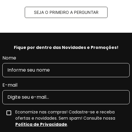
Código Original (OEM):
02C2C40926,
02C2Z14096, 2C2Z14096, C2C036974, C2C27291,
SEJA O PRIMEIRO A PERGUNTAR
C2C35440, C2C36974, C2C40926, C2D60654,
C2Z14096, C2Z32076
Código EAN/GTIN:
0077212037667
Conteúdo da Embalagem:
1 jogo
Fique por dentro das Novidades e Promoções!
Pastilha de Freio Cerâmica Bosch
Nome
QuietCast
A
pastilha de freio cerâmica Bosch QuietCast
integra a
linha
premium da Bosch
, desenvolvida para o reparador
E-mail
generalista que atua em diversas marcas e modelos,
oferecendo
alto desempenho de frenagem
,
conforto
acústico superior
e
baixa emissão de poeira
.
Economize nas compras! Cadastre-se e receba
Produzida com
material de fricção avançado e livre de
ofertas e novidades. Sem spam! Consulte nossa
cobre
, a linha
QuietCast
combina tecnologia específica
Política de Privacidade
.
por plataforma com
calços de múltiplas camadas
e