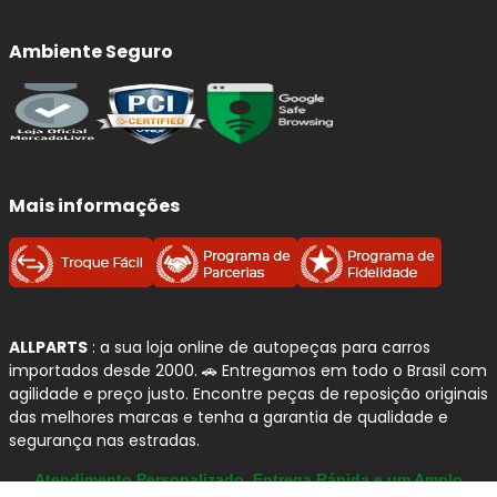
menor distância de parada.
Redução de ruídos
(chiados) e vibrações ao
Ambiente Seguro
frear.
Proteção do disco:
evita riscos, sulcos e
superaquecimento por atrito irregular.
Conforto e estabilidade:
melhora o controle
em curvas, chuva e frenagens de emergência.
Mais informações
Qualidade e Procedência: Peças
Automotivas
BOSCH
A
BOSCH
é uma das marcas mais tradicionais e
reconhecidas do setor automotivo, com forte presença no
ALLPARTS
: a sua loja online de autopeças para carros
Brasil
e padrão global de engenharia. Seu portfólio vai
importados desde 2000. 🚗 Entregamos em todo o Brasil com
além da frenagem e atende diferentes sistemas do
agilidade e preço justo. Encontre peças de reposição originais
das melhores marcas e tenha a garantia de qualidade e
veículo, com foco em
segurança
,
confiabilidade
e
segurança nas estradas.
desempenho no uso diário.
Atendimento Personalizado, Entrega Rápida e um Amplo
Catálogo