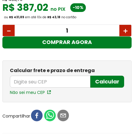
R$
387
,
02
-10%
no PIX
ou
R$ 431,89
em até
10
x
de
R$ 43,18
no cartão
－
＋
COMPRAR AGORA
Calcular frete e prazo de entrega
Calcular
Não sei meu CEP
Compartilhar