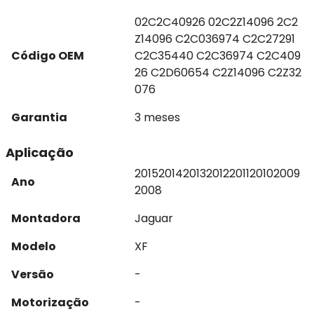
02C2C40926 02C2Z14096 2C2
Z14096 C2C036974 C2C27291
Código OEM
C2C35440 C2C36974 C2C409
26 C2D60654 C2Z14096 C2Z32
076
Garantia
3 meses
Aplicação
2015
2014
2013
2012
2011
2010
2009
Ano
2008
Montadora
Jaguar
Modelo
XF
Versão
-
Motorização
-