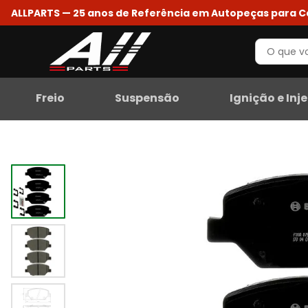
ALLPARTS — 25 anos de Referência em Autopeças para 
Freio
Suspensão
Ignição e Inj