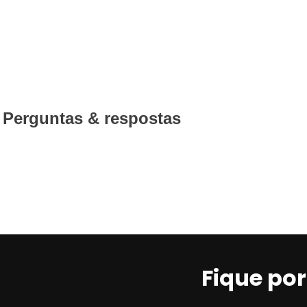
Utilização por veículo:
01 jogo para o eixo dian
Código Original (OEM):
23303281
Código EAN/GTIN:
0077212247363
Conteúdo da Embalagem:
1 jogo
Pastilha de Freio Cerâmica Bosch
Perguntas & respostas
A
pastilha de freio cerâmica Bosch QuietCast
int
generalista que atua com diversas marcas e modelos,
reposição a um novo nível de
desempenho, confort
O
material de fricção avançado, específico por p
múltiplas camadas
e ao
calço com núcleo de bo
significativa de ruídos e vibrações
, além de
baix
limpos por mais tempo.
Fique po
Principais características da pas