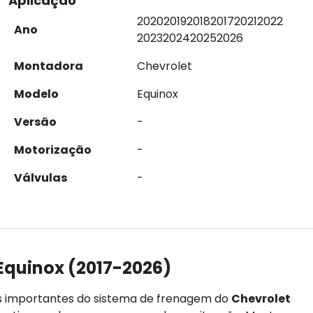
Aplicação
2020
2019
2018
2017
2021
2022
Ano
2023
2024
2025
2026
Montadora
Chevrolet
Modelo
Equinox
Versão
-
Motorização
-
Válvulas
-
Equinox (2017-2026)
s importantes do sistema de frenagem do
Chevrolet