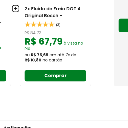
2x Fluido de Freio DOT 4
Original Bosch -
-
(3)
R$
84
,
73
R$
67
,
79
à vista no
a
PIX
ou
R$ 75,65
em até
7
x
de
R$ 10,80
no cartão
Comprar