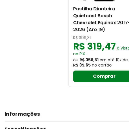
Pastilha Dianteira
Quietcast Bosch
Chevrolet Equinox 2017
2026 (Aro 19)
R$
399
,
31
R$
319
,
47
à vist
no PIX
ou
R$ 356,51
em até
10
x
de
R$ 35,65
no cartão
Comprar
Informações