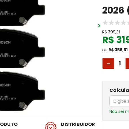
2026 
R$
399
,
31
R$
31
ou
R$ 356,51
－
Calcula
Não sei 
RODUTO
DISTRIBUIDOR