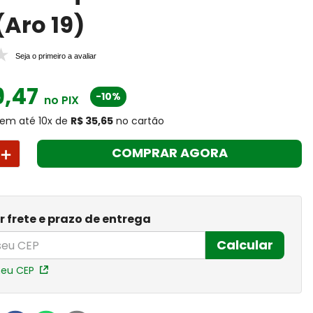
(Aro 19)
Seja o primeiro a avaliar
9
,
47
-10%
no PIX
em até
10
x
de
R$ 35,65
no cartão
＋
COMPRAR AGORA
r frete e prazo de entrega
Calcular
meu CEP