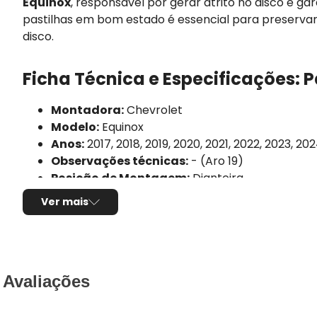
Equinox
, responsável por gerar atrito no disco e g
pastilhas em bom estado é essencial para preserva
disco.
Ficha Técnica e Especificações: P
Montadora:
Chevrolet
Modelo:
Equinox
Anos:
2017, 2018, 2019, 2020, 2021, 2022, 2023, 20
Observações técnicas:
- (Aro 19)
Posição de Montagem:
Dianteira
Tipo de produto:
Jogo de pastilhas de freio
Ver mais
Marca/Fabricante:
BOSCH
Linha:
QuietCast
Sensor de desgaste:
Não possui
Composto da pastilha:
Cerâmica
Altura:
64,3mm
Avaliações
Largura:
141,9mm
Espessura:
16,7mm