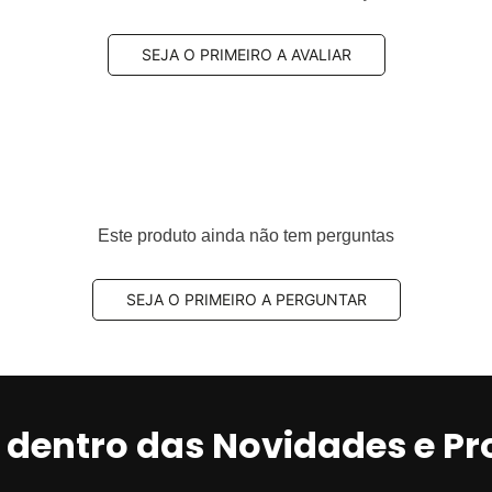
teiro
SEJA O PRIMEIRO A AVALIAR
 QuietCast
egra a linha
premium da Bosch
, desenvolvida para o
Este produto ainda não tem perguntas
 elevando a tecnologia das pastilhas de freio de
o e durabilidade
.
SEJA O PRIMEIRO A PERGUNTAR
lataforma e livre de cobre
, aliado aos
calços de
rracha pré-fixado (padrão OE)
, garante
redução
a emissão de poeira
, mantendo rodas e discos mais
r dentro das Novidades e P
tilha de freio cerâmica QuietCast