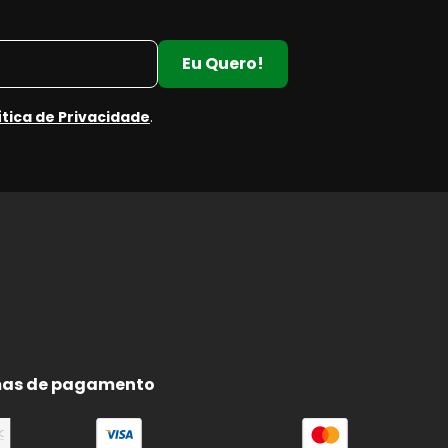
Eu Quero!
ítica de Privacidade
.
a
e
e
as de pagamento