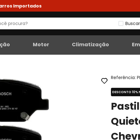
Carros Importados
Buscar
eção
Motor
Climatização
Em
Referência
:
P
DESCONTO 10% 
Pasti
Quiet
Chevr