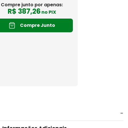
Compre junto por apenas:
R$
387
,
26
no PIX
Compre Junto