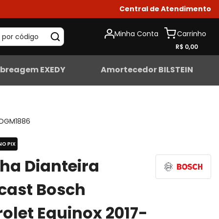
Central de Atendimento
Minha Conta
 por código
R$ 0,00
breagem EXEDY
Amortecedor BILSTEIN
DGM1886
NO PIX
lha Dianteira
cast Bosch
olet Equinox 2017-