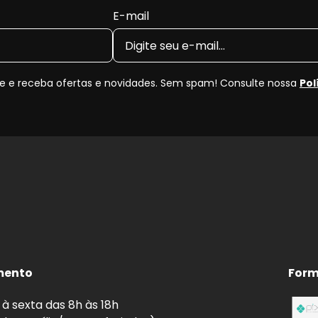
E-mail
esenvolvido especificamente para cada aplicação.
ndo máximo conforto de condução.
ntando a vida útil do sistema de freio.
odas mais limpas.
 e receba ofertas e novidades. Sem spam! Consulte nossa
Pol
umenta a durabilidade da pastilha e do rotor.
osamente as medidas originais para os anos
2017, 2018,
empre confira o
código original (OEM)
antes da compr
tilha Dianteira Quietcast?
de de frenagem e pode causar ruídos, superaquecimento 
 jogo novo, você recupera a eficiência original do freio 
mento
Form
à sexta das 8h às 18h