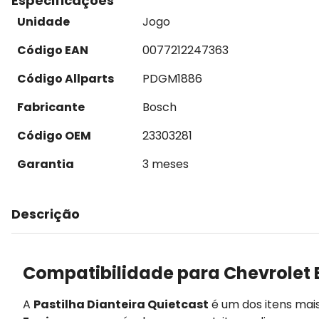
Especificações
Unidade
Jogo
Código EAN
0077212247363
Código Allparts
PDGM1886
Fabricante
Bosch
Código OEM
23303281
Garantia
3 meses
Descrição
Compatibilidade para Chevrolet 
A
Pastilha Dianteira Quietcast
é um dos itens mai