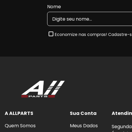
Nome
Material de atrito avançado e sem cobre
, d
Ruído e vibração minimizados
, proporciona
Baixo desgaste da pastilha e do disco
, aume
Baixa emissão de poeira
, contribuindo para r
Economize nas compras! Cadastre-se
Camada protetora de transferência
, que a
Nota de Compatibilidade:
Esta pastilha segue rigor
2019, 2020, 2021, 2022, 2023, 2024, 2025 e 2026
. S
para garantir o encaixe perfeito.
Quando e Por que substituir a Pas
O desgaste natural das pastilhas reduz a capacida
até desgaste prematuro do disco. Ao substituir por um
melhora a dirigibilidade do seu
Chevrolet Equinox
.
A ALLPARTS
Sua Conta
Atendi
Quem Somos
Meus Dados
Segunda 
Benefícios imediatos da troca: