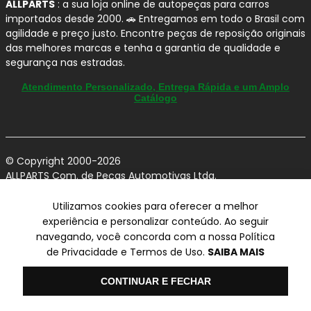
ALLPARTS
: a sua loja online de autopeças para carros
importados desde 2000. 🚗 Entregamos em todo o Brasil com
agilidade e preço justo. Encontre peças de reposição originais
das melhores marcas e tenha a garantia de qualidade e
segurança nas estradas.
Atendimento Personalizado, Entrega Rápida e um Amplo
Catálogo
© Copyright 2000-2026
ALLPARTS Com. de Peças Automotivas Ltda.
CNPJ 03.724.695/0001-42 - Av. Avelino Capellato, 450 - Santa
Claudina - Vinhedo/SP - CEP 13284-480.
Utilizamos cookies para oferecer a melhor
experiência e personalizar conteúdo. Ao seguir
Preços, condições de pagamento e frete exclusivos para compras via
navegando, você concorda com a nossa Política
internet utilizando CPF, podendo variar na Loja Física e Televendas.
Preços e descontos podem variar no checkout.
de Privacidade e Termos de Uso.
SAIBA MAIS
Certifique-se de revisar o seu carrinho para obter o preço final antes
de concluir a compra.
Olá
Vendas sujeitas a análise e confirmação de dados.
CONTINUAR E FECHAR