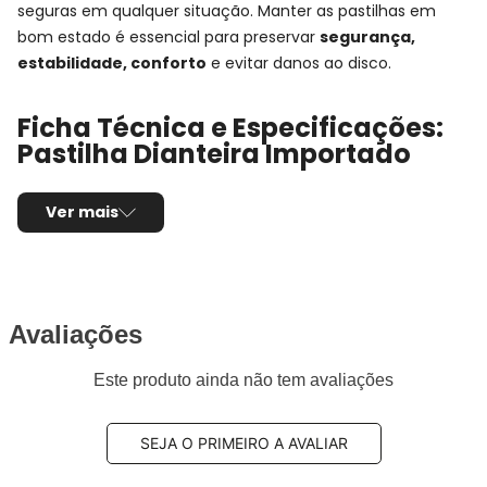
seguras em qualquer situação. Manter as pastilhas em
bom estado é essencial para preservar
segurança,
estabilidade, conforto
e evitar danos ao disco.
Ficha Técnica e Especificações:
Pastilha Dianteira Importado
Nota de Compatibilidade:
Esta pastilha segue
Ver mais
rigorosamente as medidas originais para os anos
2004 e
2005
. Sempre confira o
código original (OEM)
antes da
compra para garantir o encaixe perfeito.
Avaliações
Quando e Por que substituir a
Pastilha Dianteira?
Este produto ainda não tem avaliações
O desgaste natural das pastilhas reduz a capacidade de
SEJA O PRIMEIRO A AVALIAR
frenagem e pode causar ruídos, superaquecimento e até
desgaste prematuro do disco. Ao substituir por um jogo