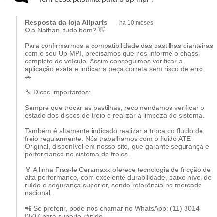
a
redução significativa de fuligem
, características
valorizadas tanto no uso urbano quanto em rodovias.
Resposta da loja Allparts
há 10 meses
Olá Nathan, tudo bem? 👋
Para confirmarmos a compatibilidade das pastilhas dianteiras
Principais Características da Pastilha
com o seu Up MPI, precisamos que nos informe o chassi
de Freio Cerâmica
completo do veículo. Assim conseguimos verificar a
aplicação exata e indicar a peça correta sem risco de erro.
🚗
Maior potencial de frenagem
, com resposta
🔧 Dicas importantes:
estável em diferentes condições de uso.
Sempre que trocar as pastilhas, recomendamos verificar o
Maior durabilidade
em comparação a
estado dos discos de freio e realizar a limpeza do sistema.
pastilhas de compostos convencionais.
Também é altamente indicado realizar a troca do fluido de
Não solta fuligem nas rodas
, ajudando a
freio regularmente. Nós trabalhamos com o fluido ATE
manter as rodas limpas por mais tempo.
Original, disponível em nosso site, que garante segurança e
performance no sistema de freios.
Baixa incidência de ruídos
, proporcionando
maior conforto durante a frenagem.
🏅 A linha Fras-le Ceramaxx oferece tecnologia de fricção de
alta performance, com excelente durabilidade, baixo nível de
ruído e segurança superior, sendo referência no mercado
Indicada para aplicações que utilizam
sistema de freio
nacional.
compatível
, a pastilha de freio cerâmica
Fras-le
📲 Se preferir, pode nos chamar no WhatsApp: (11) 3014-
Ceramaxx
combina
tecnologia, segurança e conforto
,
0507 para suporte rápido.