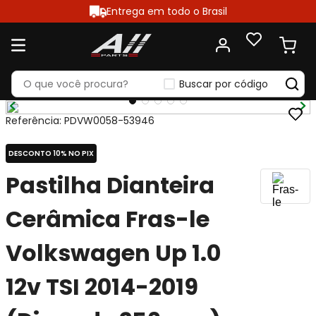
Entrega em todo o Brasil
Buscar por código
Referência
:
PDVW0058-53946
DESCONTO 10% NO PIX
Pastilha Dianteira
Cerâmica Fras-le
Volkswagen Up 1.0
12v TSI 2014-2019