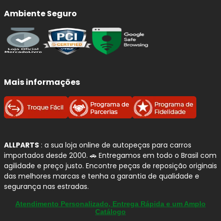
baixa emissão de ruído/vibração
e
Ambiente Seguro
excelente durabilidade
.
Sapata de Freio FRAS-LE:
solução completa
para sistemas a tambor, com
material de
fricção eficiente
e
ferragem resistente
.
Recomendações de Instalação
Mais informações
(boas práticas) para Freios do
seu Volkswagen
Instalação com profissional especializado:
torque correto, limpeza e montagem
ALLPARTS
: a sua loja online de autopeças para carros
conforme procedimento.
importados desde 2000. 🚗 Entregamos em todo o Brasil com
Verifique discos e tambores:
empeno, riscos,
agilidade e preço justo. Encontre peças de reposição originais
espessura mínima e acabamento impactam
das melhores marcas e tenha a garantia de qualidade e
ruído e eficiência.
segurança nas estradas.
Higienize e lubrifique pontos de apoio:
reduz
Atendimento Personalizado, Entrega Rápida e um Amplo
travamentos, vibração e barulhos.
Catálogo
Faça o assentamento (bedding-in):