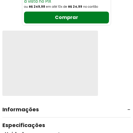
à vista no PIX
ou
R$ 249,98
em até
10
x
de
R$ 24,99
no cartão
Comprar
Informações
Especificações