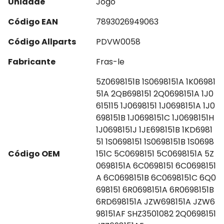
Unidade
Jogo
Código EAN
7893026949063
Código Allparts
PDVW0058
Fabricante
Fras-le
5Z0698151B 1S0698151A 1K06981
51A 2QB698151 2Q0698151A 1J0
615115 1J0698151 1J0698151A 1J0
698151B 1J0698151C 1J0698151H
1J0698151J 1JE698151B 1KD6981
51 1S0698151 1S0698151B 1S0698
Código OEM
151C 5C0698151 5C0698151A 5Z
0698151A 6C0698151 6C0698151
A 6C0698151B 6C0698151C 6Q0
698151 6R0698151A 6R0698151B
6RD698151A JZW698151A JZW6
98151AF SHZ3501082 2Q0698151