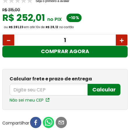
Seja o primeiro a avaliar
R$
315
,
00
R$
252
,
01
-10%
no PIX
ou
R$ 281,23
em até
10
x
de
R$ 28,12
no cartão
－
＋
COMPRAR AGORA
Calcular frete e prazo de entrega
Calcular
Não sei meu CEP
Compartilhar