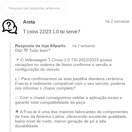
5Q0698151H, 2Q0698151G, 2Q0698151B,
2Q0698151G, 2Q0698151C
Código EAN/GTIN:
7893026016697
há 2 semanas
Areta
Conteúdo da Embalagem:
1 jogo
T cross 22/23 1.0 tsi serve?
Pastilha de Freio Cerâmica Fras-le
Resposta da loja Allparts
há 2 semanas
Ceramaxx
Olá! 👋 Tudo bem?
📌 O Volkswagen T-Cross 1.0 TSI 2022/2023 possui
A
pastilha de freio cerâmica Fras-le Ceramaxx
é um
variações no sistema de freios conforme a versão e
configuração do veículo.
produto da linha
premium da Fras-le
, desenvolvida para
veículos que exigem
alto desempenho de frenagem
,
👉 Para confirmarmos se esta pastilha dianteira cerâmica
Fras-le é realmente compatível com o seu veículo, poderia
conforto acústico
e
menor geração de resíduos
nas
nos informar o chassi completo?
rodas.
✅ Com o chassi conseguimos validar a aplicação exata e
garantir total compatibilidade da peça.
O
composto cerâmico
utilizado na linha
Ceramaxx
proporciona
resposta de frenagem progressiva e
🌟 A Fras-le é uma das maiores fabricantes de componentes
de freio da América Latina, oferecendo excelente qualidade,
eficiente
, além de contribuir para o
controle de ruídos
e
baixo nível de ruído, menor geração de pó e alta
a
redução significativa de fuligem
, características
durabilidade.