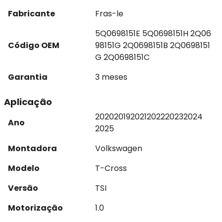
Fabricante
Fras-le
5Q0698151E 5Q0698151H 2Q06
Código OEM
98151G 2Q0698151B 2Q0698151
G 2Q0698151C
Garantia
3 meses
Aplicação
2020
2019
2021
2022
2023
2024
Ano
2025
Montadora
Volkswagen
Modelo
T-Cross
Versão
TSI
Motorização
1.0