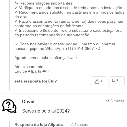
valorizadas tanto no uso urbano quanto em rodovias.
🔧 Recomendações importantes:
✔ Verifique o estado dos discos de freio antes da instalação.
✔ Recomendamos substituir as pastilhas em ambos os lados
do eixo.
Principais Características da Pastilha
✔ Faça o assentamento (amaciamento) das novas pastilhas
de Freio Cerâmica
conforme as orientações do fabricante.
✔ Inspecione o fluido de freio e substitua-o caso esteja fora
do período recomendado de manutenção.
Maior potencial de frenagem
, com resposta
📱 Pode nos enviar o chassi por aqui mesmo ou chamar
estável em diferentes condições de uso.
nossa equipe no WhatsApp: (11) 3014-0507. 😉
Maior durabilidade
em comparação a
Agradecemos pela confiança! 🚗💨
pastilhas de compostos convencionais.
Baixa geração de pó
, ajudando a manter as
Atenciosamente,
Equipe Allparts 🚘✨
rodas limpas por mais tempo.
Baixo nível de ruído
, proporcionando maior
esta resposta foi útil?
0
0
conforto durante a frenagem.
Indicada para aplicações que utilizam
sistema de freio
há 5 meses
David
compatível
, a pastilha de freio cerâmica
Fras-le
Serve no polo tsi 2024?
Ceramaxx
combina
tecnologia, segurança e conforto
,
atendendo aos padrões técnicos e de qualidade exigidos
Resposta da loja Allparts
há 5 meses
pelo mercado automotivo.