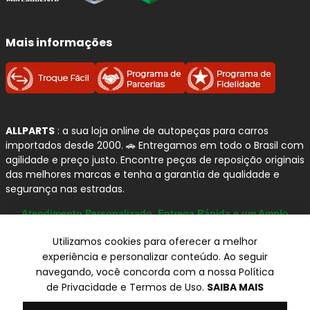
do material de fricção.
Compre com Segurança na
Mais informações
Allparts
Somos especialistas em peças automotivas e ajudamos
você a escolher a
FRAS-LE
correta para o seu
Volkswagen
, com suporte do início ao pós-venda.
ALLPARTS
: a sua loja online de autopeças para carros
importados desde 2000. 🚗 Entregamos em todo o Brasil com
Produto com
Nota Fiscal
e
Garantia
.
agilidade e preço justo. Encontre peças de reposição originais
Suporte técnico humanizado
para dúvidas
das melhores marcas e tenha a garantia de qualidade e
de aplicação e compatibilidade.
segurança nas estradas.
Envio rápido
e embalagem reforçada para
Atendimento Personalizado, Entrega Rápida e um Amplo
todo o Brasil.
Catálogo
Utilizamos cookies para oferecer a melhor
Perguntas Frequentes sobre
experiência e personalizar conteúdo. Ao seguir
navegando, você concorda com a nossa Política
Freios FRAS-LE
© Copyright 2000-2026
de Privacidade e Termos de Uso.
SAIBA MAIS
ALLPARTS Com. de Peças Automotivas Ltda.