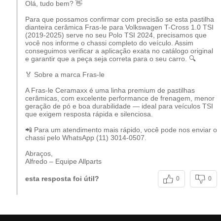
Olá, tudo bem? 👋
Nota de Compatibilidade:
Esta pastilha segue
Para que possamos confirmar com precisão se esta pastilha
dianteira cerâmica Fras-le para Volkswagen T-Cross 1.0 TSI
rigorosamente as medidas originais para os anos
2019,
(2019-2025) serve no seu Polo TSI 2024, precisamos que
2020, 2021, 2022, 2023, 2024 e 2025
. Sempre confira o
você nos informe o chassi completo do veículo. Assim
conseguimos verificar a aplicação exata no catálogo original
código original (OEM)
antes da compra para garantir o
e garantir que a peça seja correta para o seu carro. 🔍
encaixe perfeito.
🏅 Sobre a marca Fras-le
A Fras-le Ceramaxx é uma linha premium de pastilhas
Quando e Por que substituir a
cerâmicas, com excelente performance de frenagem, menor
Pastilha Dianteira Cerâmica?
geração de pó e boa durabilidade — ideal para veículos TSI
que exigem resposta rápida e silenciosa.
O desgaste natural das pastilhas reduz a capacidade de
📲 Para um atendimento mais rápido, você pode nos enviar o
chassi pelo WhatsApp (11) 3014-0507.
frenagem e pode causar ruídos, superaquecimento e até
desgaste prematuro do disco. Ao substituir por um jogo
Abraços,
Alfredo – Equipe Allparts
novo, você recupera a eficiência original do freio e
melhora a dirigibilidade do seu
Volkswagen T-Cross
.
esta resposta foi útil?
0
0
Benefícios imediatos da troca: