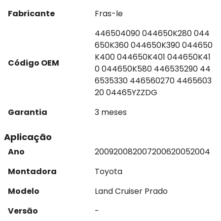
Fabricante
Fras-le
446504090 044650K280 044
650K360 044650K390 044650
K400 044650K401 044650K41
Código OEM
0 044650K580 446535290 44
6535330 446560270 4465603
20 04465YZZDG
Garantia
3 meses
Aplicação
Ano
2009
2008
2007
2006
2005
2004
Montadora
Toyota
Modelo
Land Cruiser Prado
Versão
-