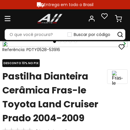
Entrega em todo o Brasil
Buscar por código
Referência
:
PDTY0528-53916
DESCONTO 10% NO PIX
Pastilha Dianteira
Cerâmica Fras-le
Toyota Land Cruiser
Prado 2004-2009