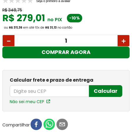
Seja o primeiro a avaliar
R$
348
,
75
R$
279
,
01
-10%
no PIX
ou
R$ 311,36
em até
10
x
de
R$ 31,13
no cartão
－
＋
COMPRAR AGORA
Calcular frete e prazo de entrega
Calcular
Não sei meu CEP
Compartilhar