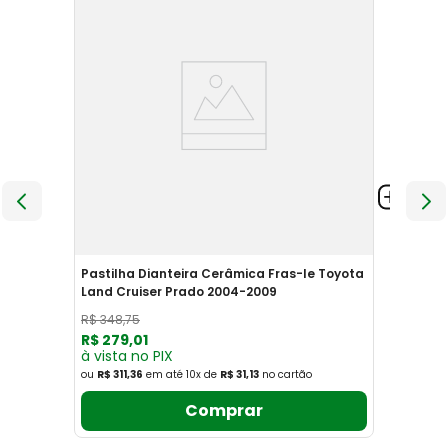
Pastilha Dianteira Cerâmica Fras-le Toyota
Land Cruiser Prado 2004-2009
R$
348
,
75
R$
279
,
01
à vista no PIX
ou
R$ 311,36
em até
10
x
de
R$ 31,13
no cartão
Comprar