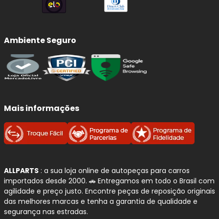
melhora a dirigibilidade do seu
Toyota Land Cruiser
Prado
.
Ambiente Seguro
Benefícios imediatos da troca:
Frenagens mais seguras
e previsíveis, com
menor distância de parada.
Redução de ruídos
(chiados) e vibrações ao
frear.
Mais informações
Proteção do disco:
evita riscos, sulcos e
superaquecimento por atrito irregular.
Conforto e estabilidade:
melhora o controle
em curvas, chuva e frenagens de emergência.
ALLPARTS
: a sua loja online de autopeças para carros
Qualidade e Procedência:
importados desde 2000. 🚗 Entregamos em todo o Brasil com
Sistema de Frenagem
FRAS-LE
agilidade e preço justo. Encontre peças de reposição originais
das melhores marcas e tenha a garantia de qualidade e
A
FRAS-LE
é referência em
materiais de fricção
e
segurança nas estradas.