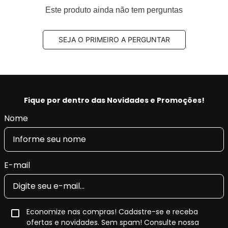
dianteiro
Este produto ainda não tem perguntas
Código Original (OEM):
446504090,
044650K280, 044650K360, 044650K390,
SEJA O PRIMEIRO A PERGUNTAR
044650K400, 044650K401, 044650K410,
044650K580, 446535290, 446535330,
446560270, 446560320, 04465YZZDG
Código EAN/GTIN:
7893026949407
Conteúdo da Embalagem:
1 jogo
Fique por dentro das Novidades e Promoções!
Nome
Pastilha de Freio Cerâmica Fras-le
Ceramaxx
A
pastilha de freio cerâmica Fras-le Ceramaxx
é um
E-mail
produto da linha
premium da Fras-le
, desenvolvida para
veículos que exigem
alto desempenho de frenagem
,
conforto acústico
e
menor geração de resíduos
nas
rodas.
Economize nas compras! Cadastre-se e receba
ofertas e novidades. Sem spam! Consulte nossa