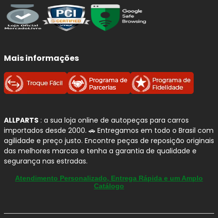
Benefícios imediatos da troca:
Frenagens mais seguras
e previsíveis, com
menor distância de parada.
Mais informações
Redução de ruídos
(chiados) e vibrações ao
frear.
Proteção do disco:
evita riscos, sulcos e
superaquecimento por atrito irregular.
Conforto e estabilidade:
melhora o controle
ALLPARTS
: a sua loja online de autopeças para carros
em curvas, chuva e frenagens de emergência.
importados desde 2000. 🚗 Entregamos em todo o Brasil com
agilidade e preço justo. Encontre peças de reposição originais
Qualidade e Procedência:
das melhores marcas e tenha a garantia de qualidade e
Sistema de Frenagem
FRAS-LE
segurança nas estradas.
Atendimento Personalizado, Entrega Rápida e um Amplo
A
FRAS-LE
é referência em
materiais de fricção
e
Catálogo
soluções para
sistemas de freio
, com linhas
desenvolvidas para entregar
segurança
,
conforto