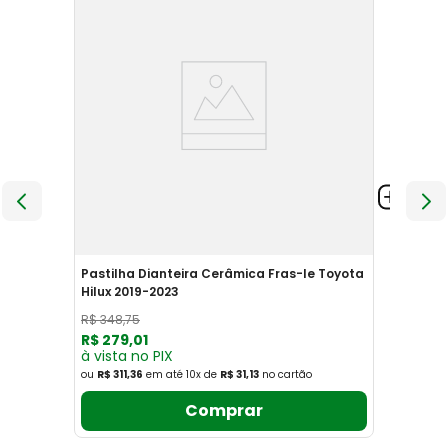
Pastilha Dianteira Cerâmica Fras-le Toyota
Hilux 2019-2023
R$
348
,
75
R$
279
,
01
à vista no PIX
ou
R$ 311,36
em até
10
x
de
R$ 31,13
no cartão
Comprar