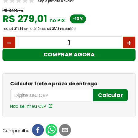
Seja o primeiro a avaliar
R$
348
,
75
R$
279
,
01
-10%
no PIX
ou
R$ 311,36
em até
10
x
de
R$ 31,13
no cartão
－
＋
COMPRAR AGORA
Calcular frete e prazo de entrega
Calcular
Não sei meu CEP
Compartilhar