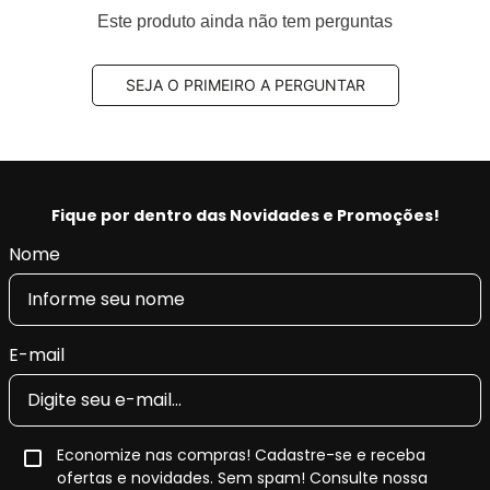
Código Original (OEM):
446504090,
Este produto ainda não tem perguntas
044650K280, 044650K360, 044650K390,
044650K400, 044650K401, 044650K410,
SEJA O PRIMEIRO A PERGUNTAR
044650K580, 446535290, 446535330,
446560270, 446560320, 04465YZZDG
Código EAN/GTIN:
7893026949407
Conteúdo da Embalagem:
1 jogo
Fique por dentro das Novidades e Promoções!
Pastilha de Freio Cerâmica Fras-le
Nome
Ceramaxx
A
pastilha de freio cerâmica Fras-le Ceramaxx
é um
produto da linha
premium da Fras-le
, desenvolvida para
E-mail
veículos que exigem
alto desempenho de frenagem
,
conforto acústico
e
menor geração de resíduos
nas
rodas.
Economize nas compras! Cadastre-se e receba
O
composto cerâmico
utilizado na linha
Ceramaxx
ofertas e novidades. Sem spam! Consulte nossa