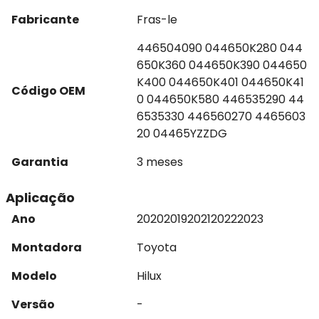
Fabricante
Fras-le
446504090 044650K280 044
650K360 044650K390 044650
K400 044650K401 044650K41
Código OEM
0 044650K580 446535290 44
6535330 446560270 4465603
20 04465YZZDG
Garantia
3 meses
Aplicação
Ano
2020
2019
2021
2022
2023
Montadora
Toyota
Modelo
Hilux
Versão
-