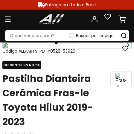
Entrega em todo o Brasil
Buscar por código
Código ALLPARTS
:
PDTY0528-53920
DESCONTO 10% NO PIX
Pastilha Dianteira
Cerâmica Fras-le
Toyota Hilux 2019-
2023