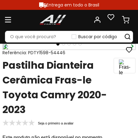
Entrega em todo o Brasil
Buscar por código
Referência
:
PDTY1598-54446
Pastilha Dianteira
Cerâmica Fras-le
Toyota Camry 2020-
2023
Seja o primeiro a avaliar
Este produto não está disponível no momento