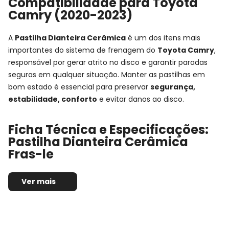
Compatibilidade para Toyota
Camry (2020-2023)
A
Pastilha Dianteira Cerâmica
é um dos itens mais
importantes do sistema de frenagem do
Toyota Camry
,
responsável por gerar atrito no disco e garantir paradas
seguras em qualquer situação. Manter as pastilhas em
bom estado é essencial para preservar
segurança,
estabilidade, conforto
e evitar danos ao disco.
Ficha Técnica e Especificações:
Pastilha Dianteira Cerâmica
Fras-le
Montadora:
Toyota
Ver mais
Modelo:
Camry
Anos:
2020, 2021, 2022 e 2023
Observações técnicas:
-
Posição de Montagem:
Dianteira