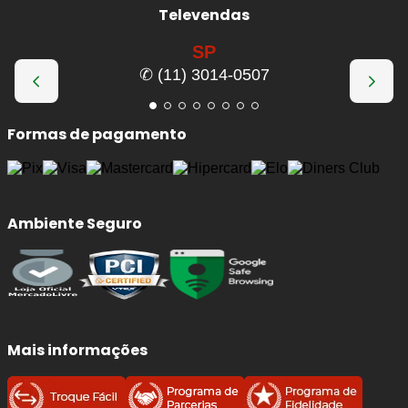
Televendas
O desgaste natural das pastilhas reduz a capacidade de
frenagem e pode causar ruídos, superaquecimento e até
SP
desgaste prematuro do disco. Ao substituir por um jogo
✆ (11) 3014-0507
novo, você recupera a eficiência original do freio e
melhora a dirigibilidade do seu
Toyota Camry
.
Formas de pagamento
Benefícios imediatos da troca:
Frenagens mais seguras
e previsíveis, com
Ambiente Seguro
menor distância de parada.
Redução de ruídos
(chiados) e vibrações ao
frear.
Proteção do disco:
evita riscos, sulcos e
superaquecimento por atrito irregular.
Conforto e estabilidade:
melhora o controle
Mais informações
em curvas, chuva e frenagens de emergência.