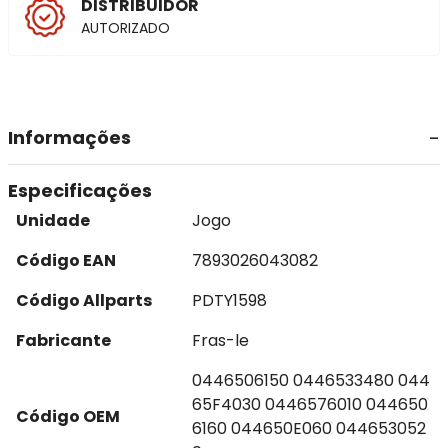
DISTRIBUIDOR
AUTORIZADO
Informações
Especificações
Unidade
Jogo
Código EAN
7893026043082
Código Allparts
PDTY1598
Fabricante
Fras-le
0446506150 0446533480 044
65F4030 0446576010 044650
Código OEM
6160 044650E060 044653052