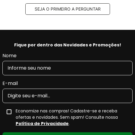
Código EAN/GTIN:
7893026960990
SEJA O PRIMEIRO A PERGUNTAR
Conteúdo da Embalagem:
1 jogo
Pastilha de Freio Cerâmica Fras-le
Ceramaxx
Fique por dentro das Novidades e Promoções!
A
pastilha de freio cerâmica Fras-le Ceramaxx
é um
Nome
produto da linha
premium da Fras-le
, desenvolvida para
veículos que exigem
alto desempenho de frenagem
,
conforto acústico
e
menor geração de resíduos
nas
rodas.
E-mail
O
composto cerâmico
utilizado na linha
Ceramaxx
proporciona
resposta de frenagem progressiva e
eficiente
, além de contribuir para o
controle de ruídos
e
Economize nas compras! Cadastre-se e receba
a
redução significativa de fuligem
, características
ofertas e novidades. Sem spam! Consulte nossa
valorizadas tanto no uso urbano quanto em rodovias.
Política de Privacidade
.