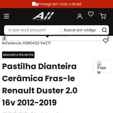
Entrega em todo o Brasil
Buscar por código
Referência
:
PDRE1422-54271
DESCONTO 10% NO PIX
Pastilha Dianteira
Cerâmica Fras-le
Renault Duster 2.0
16v 2012-2019