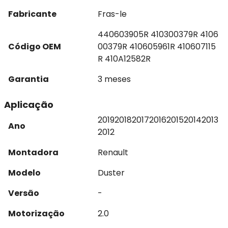
Fabricante
Fras-le
440603905R 410300379R 4106
Código OEM
00379R 410605961R 410607115
R 410A12582R
Garantia
3 meses
Aplicação
2019
2018
2017
2016
2015
2014
2013
Ano
2012
Montadora
Renault
Modelo
Duster
Versão
-
Motorização
2.0