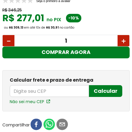
Seja o primeiro a avaliar
R$
346
,
25
R$
277
,
01
-10%
no PIX
ou
R$ 309,13
em até
10
x
de
R$ 30,91
no cartão
－
＋
COMPRAR AGORA
Calcular frete e prazo de entrega
Calcular
Não sei meu CEP
Compartilhar