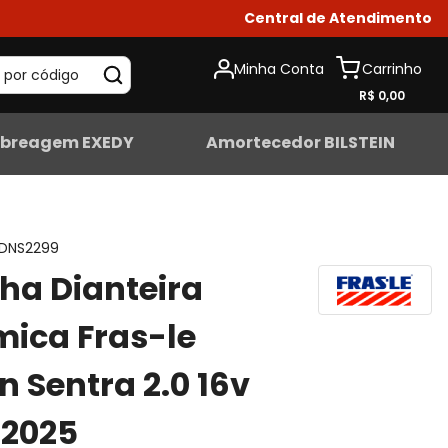
Central de Atendimento
Minha Conta
 por código
R$ 0,00
breagem EXEDY
Amortecedor BILSTEIN
DNS2299
lha Dianteira
ica Fras-le
n Sentra 2.0 16v
-2025