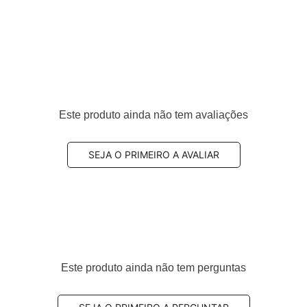
teiro
Este produto ainda não tem avaliações
SEJA O PRIMEIRO A AVALIAR
-le Ceramaxx
um produto da linha
premium da Fras-le
, desenvolvida
enagem
,
conforto acústico
e
menor geração de
Este produto ainda não tem perguntas
proporciona
resposta de frenagem progressiva e
ídos
e a
redução significativa de fuligem
,