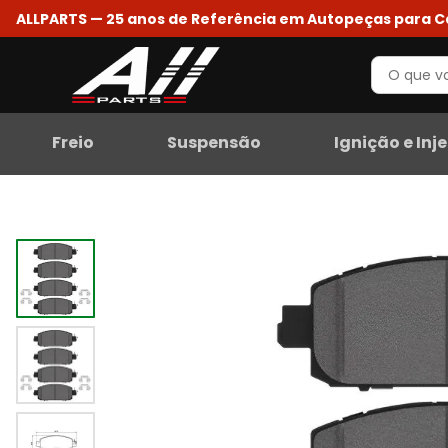
ALLPARTS — 25 anos de Referência em Autopeças para 
Freio
Suspensão
Ignição e Inj