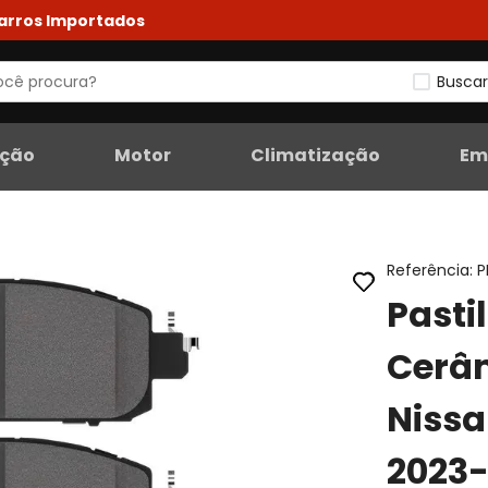
Carros Importados
Buscar
eção
Motor
Climatização
Em
Referência
:
P
Pasti
Cerâm
Nissa
2023