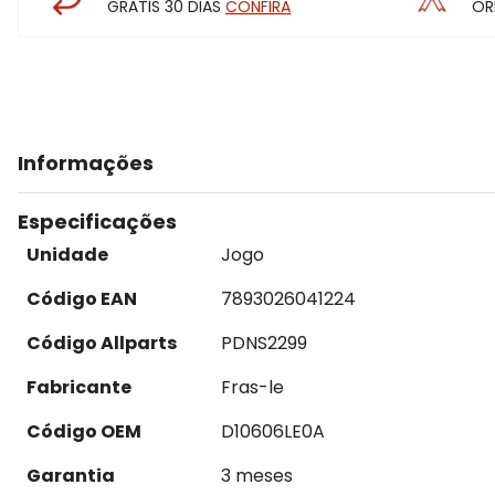
GRÁTIS 30 DIAS
CONFIRA
OR
Informações
Especificações
Unidade
Jogo
Código EAN
7893026041224
Código Allparts
PDNS2299
Fabricante
Fras-le
Código OEM
D10606LE0A
Garantia
3 meses