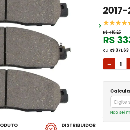
2017-
R$
416
,
25
R$
33
ou
R$ 371,63
－
Calcula
Não sei 
RODUTO
DISTRIBUIDOR