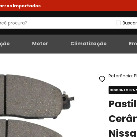
Carros Importados
Buscar
eção
Motor
Climatização
Em
Referência
:
P
DESCONTO 10% 
Pasti
Cerâm
Nissa