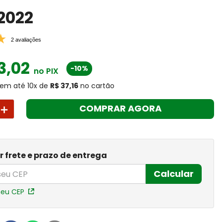
2022
2 avaliações
3
,
02
-10%
no PIX
em até
10
x
de
R$ 37,16
no cartão
＋
COMPRAR AGORA
r frete e prazo de entrega
Calcular
meu CEP