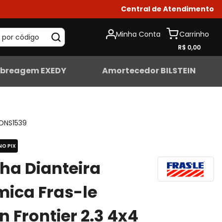
Central de Atendimento
Minha Conta
 por código
R$ 0,00
breagem EXEDY
Amortecedor BILSTEIN
DNS1539
NO PIX
lha Dianteira
ica Fras-le
n Frontier 2.3 4x4