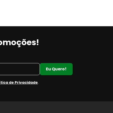
romoções!
Eu Quero!
ítica de Privacidade
.
e
e