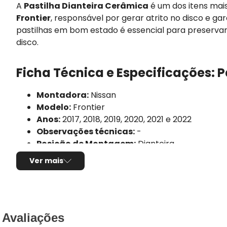
A
Pastilha Dianteira Cerâmica
é um dos itens mai
Frontier
, responsável por gerar atrito no disco e g
pastilhas em bom estado é essencial para preserva
disco.
Ficha Técnica e Especificações: P
Montadora:
Nissan
Modelo:
Frontier
Anos:
2017, 2018, 2019, 2020, 2021 e 2022
Observações técnicas:
-
Posição de Montagem:
Dianteira
Tipo de produto:
Jogo de pastilhas de freio
Ver mais
Marca/Fabricante:
FRAS-LE
Linha:
Ceramaxx
Sistema de freio compatível:
Akebono
Composto da pastilha:
Cerâmica
Altura:
54mm
Avaliações