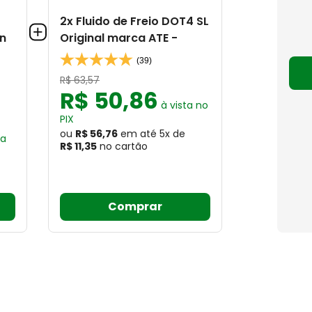
2x Fluido de Freio DOT4 SL
an
Original marca ATE -
(39)
R$
63
,
57
R$
50
,
86
à vista no
PIX
ou
R$ 56,76
em até
5
x
de
ta
R$ 11,35
no cartão
Comprar