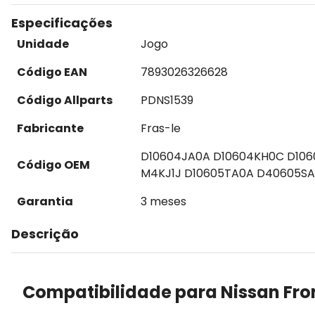
Especificações
Unidade
Jogo
Código EAN
7893026326628
Código Allparts
PDNS1539
Fabricante
Fras-le
D10604JA0A D10604KH0C D106
Código OEM
M4KJ1J D10605TA0A D40605S
Garantia
3 meses
Descrição
Compatibilidade para Nissan Fron