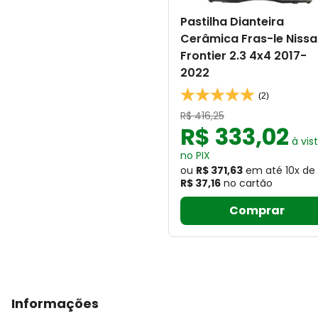
Pastilha Dianteira
Cerâmica Fras-le Niss
Frontier 2.3 4x4 2017-
2022
(2)
R$
416
,
25
R$
333
,
02
à vis
no PIX
ou
R$ 371,63
em até
10
x
de
R$ 37,16
no cartão
Comprar
Informações