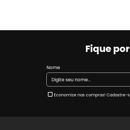
Principais Características da Pas
Maior potencial de frenagem
, proporcionand
Maior durabilidade
em comparação a compos
Baixa geração de resíduos
, ajudando a mante
Baixa incidência de ruídos
, proporcionando 
Fique po
Nota de Compatibilidade:
Esta pastilha segue rigor
2019, 2020, 2021 e 2022
. Sempre confira o
código o
Nome
perfeito.
Quando e Por que substituir a Pa
Economize nas compras! Cadastre-se
O desgaste natural das pastilhas reduz a capacida
até desgaste prematuro do disco. Ao substituir por um
melhora a dirigibilidade do seu
Nissan Frontier
.