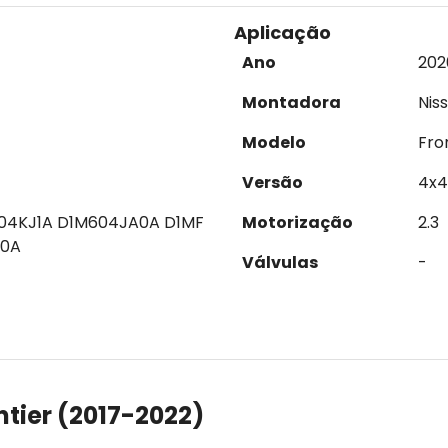
Aplicação
Ano
202
Montadora
Nis
Modelo
Fro
Versão
4x4
04KJ1A D1M604JA0A D1MF
Motorização
2.3
A0A
Válvulas
-
tier (2017-2022)