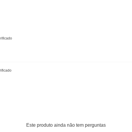
teiro
H0C, D10604KJ1A, D1M604JA0A, D1MFM4KJ1J,
rificado
-le Ceramaxx
ificado
um produto da linha
premium da Fras-le
, desenvolvida
enagem
,
conforto acústico
e
menor geração de
 altos níveis de exigência do mercado automotivo. Sua
 sensibilidade de frenagem
, além de proporcionar
resíduos
nas rodas.
Este produto ainda não tem perguntas