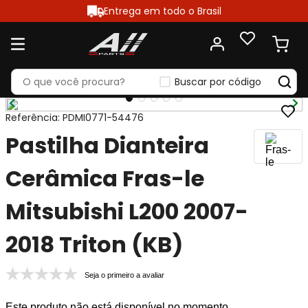
Entrega em todo o Brasil
Buscar por código
Referência
:
PDMI0771-54476
Pastilha Dianteira
Cerâmica Fras-le
Mitsubishi L200 2007-
2018 Triton (KB)
Seja o primeiro a avaliar
Este produto não está disponível no momento