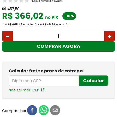
Seja o primeiro a avaliar
R$
457
,
50
R$
366
,
02
-10%
no PIX
ou
R$ 408,46
em até
10
x
de
R$ 40,84
no cartão
－
＋
COMPRAR AGORA
Calcular frete e prazo de entrega
Calcular
Não sei meu CEP
Compartilhar