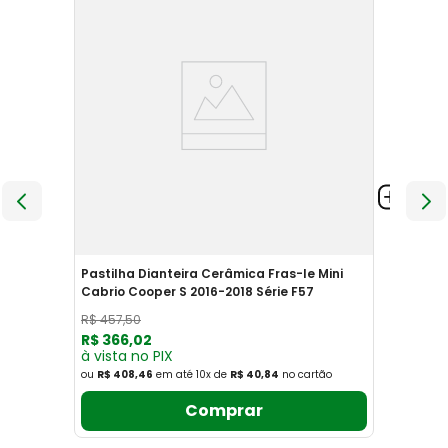
Pastilha Dianteira Cerâmica Fras-le Mini
Cabrio Cooper S 2016-2018 Série F57
R$
457
,
50
R$
366
,
02
à vista no PIX
ou
R$ 408,46
em até
10
x
de
R$ 40,84
no cartão
Comprar