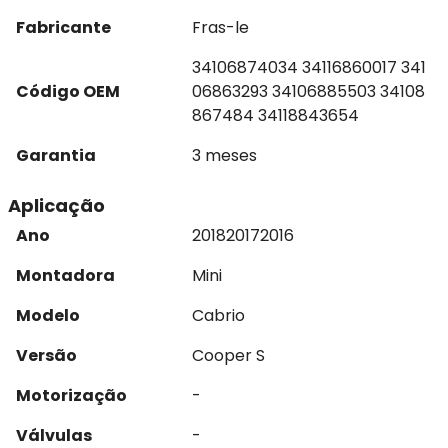
Fabricante
Fras-le
34106874034 34116860017 341
Código OEM
06863293 34106885503 34108
867484 34118843654
Garantia
3 meses
Aplicação
Ano
2018
2017
2016
Montadora
Mini
Modelo
Cabrio
Versão
Cooper S
Motorização
-
Válvulas
-