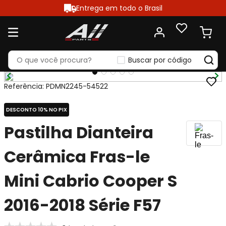
Entrega em todo o Brasil
Buscar por código
Referência
:
PDMN2245-54522
DESCONTO 10% NO PIX
Pastilha Dianteira
Cerâmica Fras-le
Mini Cabrio Cooper S
2016-2018 Série F57