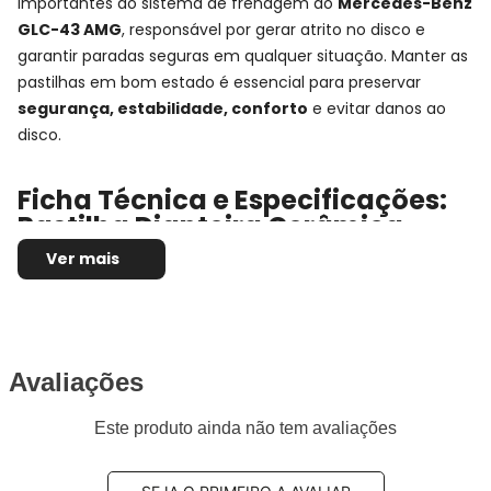
importantes do sistema de frenagem do
Mercedes-Benz
GLC-43 AMG
, responsável por gerar atrito no disco e
garantir paradas seguras em qualquer situação. Manter as
pastilhas em bom estado é essencial para preservar
segurança, estabilidade, conforto
e evitar danos ao
disco.
Ficha Técnica e Especificações:
Pastilha Dianteira Cerâmica
Fras-le
Ver mais
Montadora:
Mercedes-Benz
Modelo:
GLC-43 AMG
Anos:
2016, 2017, 2018, 2019, 2020, 2021, 2022 e
2023
Avaliações
Observações técnicas:
- X253
Este produto ainda não tem avaliações
Posição de Montagem:
Dianteira
Tipo de produto:
Jogo de pastilhas de freio
Marca/Fabricante:
FRAS-LE