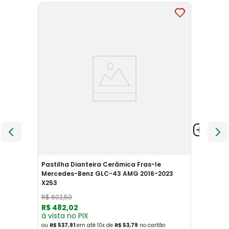
Pastilha Dianteira Cerâmica Fras-le
Mercedes-Benz GLC-43 AMG 2016-2023
X253
R$
602
,
50
R$
482
,
02
à vista no PIX
ou
R$ 537,91
em até
10
x
de
R$ 53,79
no cartão