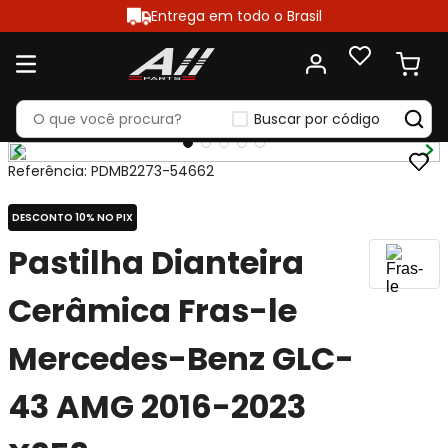
Entrega em todo o Brasil
Buscar por código
Referência
:
PDMB2273-54662
DESCONTO 10% NO PIX
Pastilha Dianteira
Cerâmica Fras-le
Mercedes-Benz GLC-
43 AMG 2016-2023