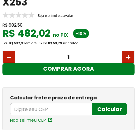
X253
Seja o primeiro a avaliar
R$
602
,
50
R$
482
,
02
-10%
no PIX
ou
R$ 537,91
em até
10
x
de
R$ 53,79
no cartão
－
＋
COMPRAR AGORA
Calcular frete e prazo de entrega
Calcular
Não sei meu CEP