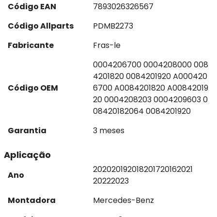
Código EAN
7893026326567
Código Allparts
PDMB2273
Fabricante
Fras-le
0004206700 0004208000 008
4201820 0084201920 A000420
Código OEM
6700 A0084201820 A00842019
20 0004208203 0004209603 0
08420182064 0084201920
Garantia
3 meses
Aplicação
2020
2019
2018
2017
2016
2021
Ano
2022
2023
Montadora
Mercedes-Benz