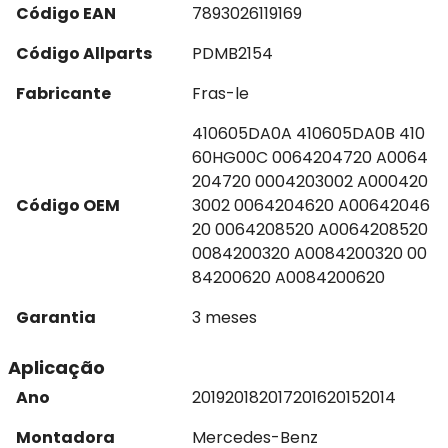
Código EAN
7893026119169
Código Allparts
PDMB2154
Fabricante
Fras-le
410605DA0A 410605DA0B 410
60HG00C 0064204720 A0064
204720 0004203002 A000420
Código OEM
3002 0064204620 A00642046
20 0064208520 A0064208520
0084200320 A0084200320 00
84200620 A0084200620
Garantia
3 meses
Aplicação
Ano
2019
2018
2017
2016
2015
2014
Montadora
Mercedes-Benz