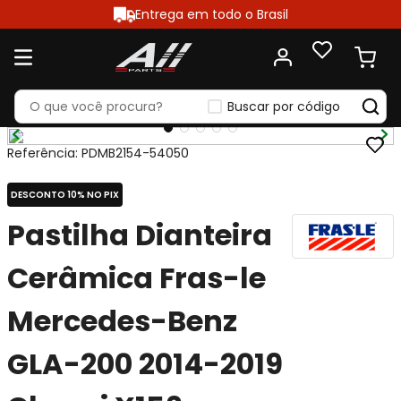
Entrega em todo o Brasil
Buscar por código
Referência
:
PDMB2154-54050
DESCONTO 10% NO PIX
Pastilha Dianteira
Cerâmica Fras-le
Mercedes-Benz
GLA-200 2014-2019