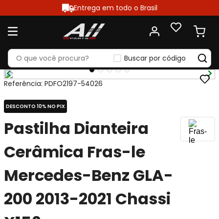
Entrega em todo o Brasil
Buscar por código
Referência
:
PDFO2197-54026
DESCONTO 10% NO PIX
Pastilha Dianteira
Cerâmica Fras-le
Mercedes-Benz GLA-
200 2013-2021 Chassi