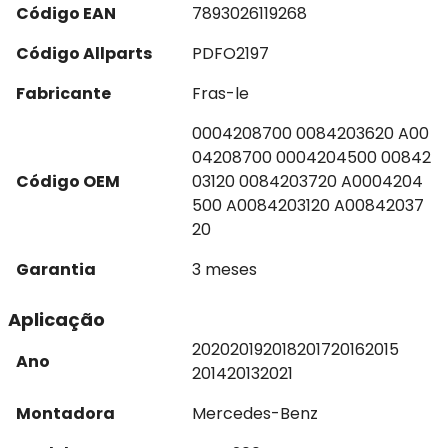
Código EAN
7893026119268
Código Allparts
PDFO2197
Fabricante
Fras-le
0004208700 0084203620 A00
04208700 0004204500 00842
Código OEM
03120 0084203720 A0004204
500 A0084203120 A00842037
20
Garantia
3 meses
Aplicação
2020
2019
2018
2017
2016
2015
Ano
2014
2013
2021
Montadora
Mercedes-Benz