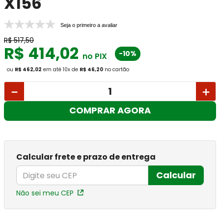
X156
Seja o primeiro a avaliar
R$
517
,
50
R$
414
,
02
-10%
no PIX
ou
R$ 462,02
em até
10
x
de
R$ 46,20
no cartão
－
＋
COMPRAR AGORA
Calcular frete e prazo de entrega
Calcular
Não sei meu CEP