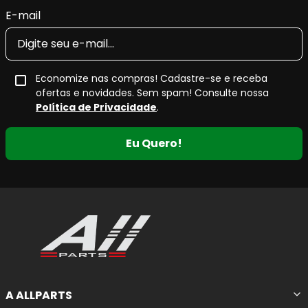
E-mail
A
pastilha de freio cerâmica Fras-le Ceramaxx
integra
a linha
premium da Fras-le
, desenvolvida para atender
altos níveis de exigência do mercado automotivo
.
Economize nas compras! Cadastre-se e receba
Sua
formulação cerâmica
garante
alta eficiência e
ofertas e novidades. Sem spam! Consulte nossa
sensibilidade de frenagem
,
máximo controle de
Política de Privacidade
.
ruídos
e
mínima geração de resíduos
, mantendo as
rodas mais limpas e proporcionando maior conforto na
Eu Quero!
condução.
Principais características da pastilha
de freio cerâmica
Maior potencial de frenagem
, com resposta
progressiva e precisa.
Maior durabilidade
em comparação a
A ALLPARTS
pastilhas de compostos convencionais.