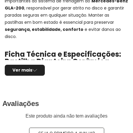
importantes do sistema de frenagem do
Mercedes-Benz
GLA-200
, responsável por gerar atrito no disco e garantir
paradas seguras em qualquer situação. Manter as
pastilhas em bom estado é essencial para preservar
segurança, estabilidade, conforto
e evitar danos ao
disco.
Ficha Técnica e Especificações:
Pastilha Dianteira Cerâmica
Fras-le
Ver mais
Montadora:
Mercedes-Benz
Modelo:
GLA-200
Anos:
2013, 2014, 2015, 2016, 2017, 2018, 2019, 2020
e 2021
Avaliações
Observações técnicas:
- Chassi: X156
Este produto ainda não tem avaliações
Posição de Montagem:
Dianteira
Tipo de produto:
Jogo de pastilhas de freio
Marca/Fabricante:
FRAS-LE