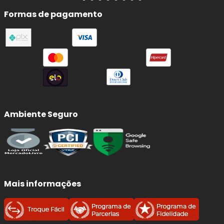
Formas de pagamento
Benefícios imediatos da troca:
Frenagens mais seguras
e previsíveis, com
menor distância de parada.
Redução de ruídos
(chiados) e vibrações ao
frear.
Proteção do disco:
evita riscos, sulcos e
superaquecimento por atrito irregular.
Ambiente Seguro
Conforto e estabilidade:
melhora o controle
em curvas, chuva e frenagens de emergência.
Qualidade e Procedência:
Sistema de Frenagem
FRAS-LE
Mais informações
A
FRAS-LE
é referência em
materiais de fricção
e
soluções para
sistemas de freio
, com linhas
desenvolvidas para entregar
segurança
,
conforto