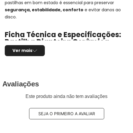
pastilhas em bom estado é essencial para preservar
segurança, estabilidade, conforto
e evitar danos ao
disco.
Ficha Técnica e Especificações:
Pastilha Dianteira Cerâmica
Fras-le
Ver mais
Montadora:
Mercedes-Benz
Modelo:
E-43 AMG
Anos:
2016, 2017, 2018, 2019, 2020, 2021, 2022 e
2023
Avaliações
Observações técnicas:
- W213
Este produto ainda não tem avaliações
Posição de Montagem:
Dianteira
Tipo de produto:
Jogo de pastilhas de freio
Marca/Fabricante:
FRAS-LE
SEJA O PRIMEIRO A AVALIAR
Linha:
Ceramaxx
Sistema de freio compatível:
Brembo