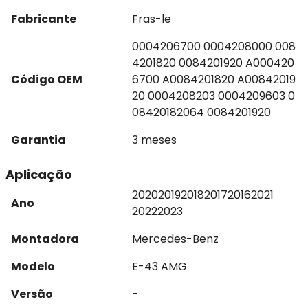
Fabricante
Fras-le
0004206700 0004208000 008
4201820 0084201920 A000420
Código OEM
6700 A0084201820 A00842019
20 0004208203 0004209603 0
08420182064 0084201920
Garantia
3 meses
Aplicação
2020
2019
2018
2017
2016
2021
Ano
2022
2023
Montadora
Mercedes-Benz
Modelo
E-43 AMG
Versão
-