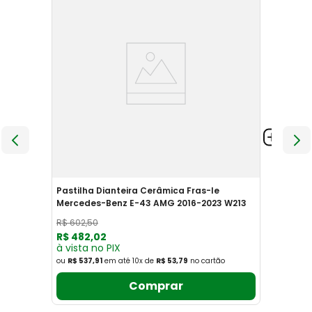
Pastilha Dianteira Cerâmica Fras-le
Mercedes-Benz E-43 AMG 2016-2023 W213
R$
602
,
50
R$
482
,
02
à vista no PIX
ou
R$ 537,91
em até
10
x
de
R$ 53,79
no cartão
Comprar