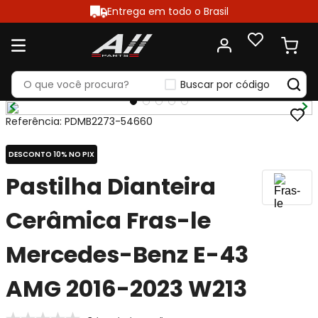
Entrega em todo o Brasil
Buscar por código
Referência
:
PDMB2273-54660
DESCONTO 10% NO PIX
Pastilha Dianteira
Cerâmica Fras-le
Mercedes-Benz E-43
AMG 2016-2023 W213