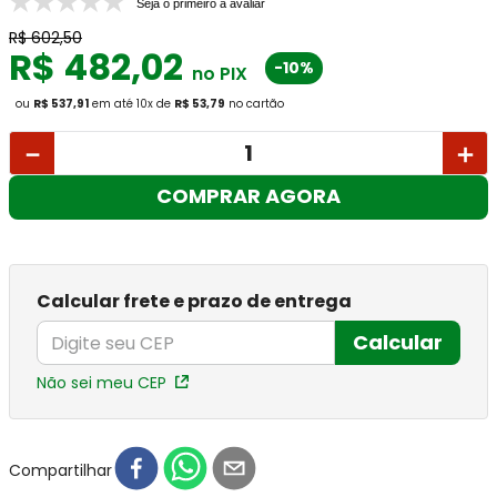
Seja o primeiro a avaliar
R$
602
,
50
R$
482
,
02
-10%
no PIX
ou
R$ 537,91
em até
10
x
de
R$ 53,79
no cartão
－
＋
COMPRAR AGORA
Calcular frete e prazo de entrega
Calcular
Não sei meu CEP
Compartilhar