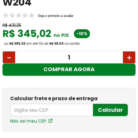
W204
Seja o primeiro a avaliar
R$
431
,
25
R$
345
,
02
-10%
no PIX
ou
R$ 385,02
em até
10
x
de
R$ 38,50
no cartão
－
＋
COMPRAR AGORA
Calcular frete e prazo de entrega
Calcular
Não sei meu CEP