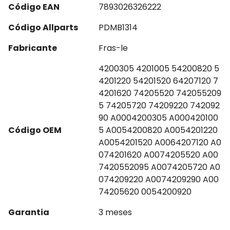
Código EAN
7893026326222
Código Allparts
PDMB1314
Fabricante
Fras-le
4200305 4201005 54200820 5
4201220 54201520 64207120 7
4201620 74205520 742055209
5 74205720 74209220 742092
90 A0004200305 A000420100
Código OEM
5 A0054200820 A0054201220
A0054201520 A0064207120 A0
074201620 A0074205520 A00
7420552095 A0074205720 A0
074209220 A0074209290 A00
74205620 0054200920
Garantia
3 meses