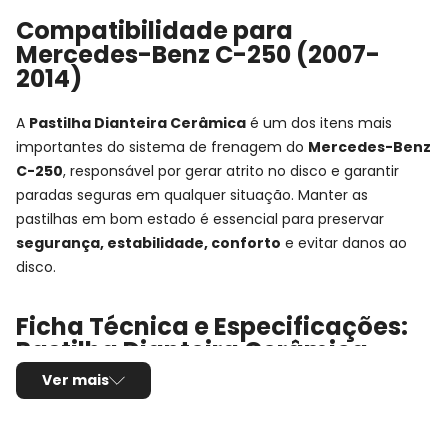
Compatibilidade para
Mercedes-Benz C-250 (2007-
2014)
A
Pastilha Dianteira Cerâmica
é um dos itens mais
importantes do sistema de frenagem do
Mercedes-Benz
C-250
, responsável por gerar atrito no disco e garantir
paradas seguras em qualquer situação. Manter as
pastilhas em bom estado é essencial para preservar
segurança, estabilidade, conforto
e evitar danos ao
disco.
Ficha Técnica e Especificações:
Pastilha Dianteira Cerâmica
Fras-le
Ver mais
Montadora:
Mercedes-Benz
Modelo:
C-250