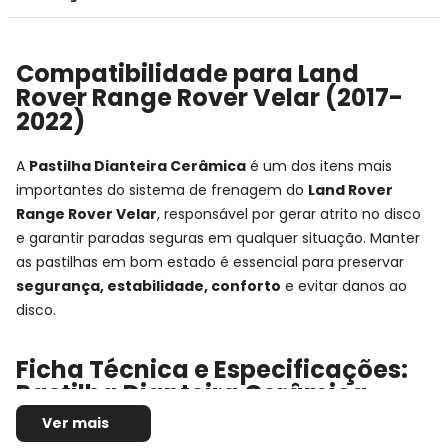
Compatibilidade para Land
Rover Range Rover Velar (2017-
2022)
A
Pastilha Dianteira Cerâmica
é um dos itens mais
importantes do sistema de frenagem do
Land Rover
Range Rover Velar
, responsável por gerar atrito no disco
e garantir paradas seguras em qualquer situação. Manter
as pastilhas em bom estado é essencial para preservar
segurança, estabilidade, conforto
e evitar danos ao
disco.
Ficha Técnica e Especificações:
Pastilha Dianteira Cerâmica
Fras-le
Ver mais