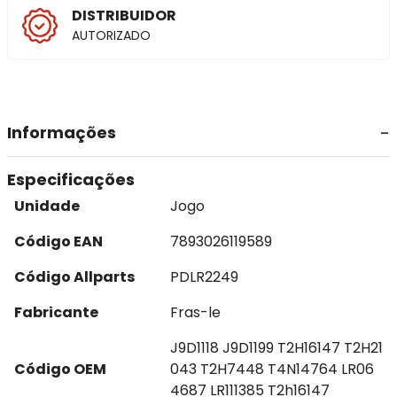
DISTRIBUIDOR
AUTORIZADO
Informações
Especificações
Unidade
Jogo
Código EAN
7893026119589
Código Allparts
PDLR2249
Fabricante
Fras-le
J9D1118 J9D1199 T2H16147 T2H21
Código OEM
043 T2H7448 T4N14764 LR06
4687 LR111385 T2h16147