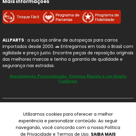
Mais informações
Redução de ruídos
(chiados) e vibrações ao
frear.
Proteção do disco:
evita riscos, sulcos e
superaquecimento por atrito irregular.
Conforto e estabilidade:
melhora o controle
ALLPARTS
: a sua loja online de autopeças para carros
em curvas, chuva e frenagens de emergência.
importados desde 2000. 🚗 Entregamos em todo o Brasil com
agilidade e preço justo. Encontre peças de reposição originais
Qualidade e Procedência:
das melhores marcas e tenha a garantia de qualidade e
Sistema de Frenagem
FRAS-LE
segurança nas estradas.
Atendimento Personalizado, Entrega Rápida e um Amplo
A
FRAS-LE
é referência em
materiais de fricção
e
Catálogo
soluções para
sistemas de freio
, com linhas
desenvolvidas para entregar
segurança
,
conforto
(menos ruído e vibração) e
durabilidade
no uso diário.
© Copyright 2000-2026
Para quem busca compra segura em autopeças no Brasil,
Utilizamos cookies para oferecer a melhor
ALLPARTS Com. de Peças Automotivas Ltda.
é uma marca com portfólio amplo para
veículos leves
-
experiência e personalizar conteúdo. Ao seguir
CNPJ 03.724.695/0001-42 - Av. Avelino Capellato, 450 - Santa
ideal para reposição com padrão consistente.
navegando, você concorda com a nossa Política
Claudina - Vinhedo/SP - CEP 13284-480.
de Privacidade e Termos de Uso.
SAIBA MAIS