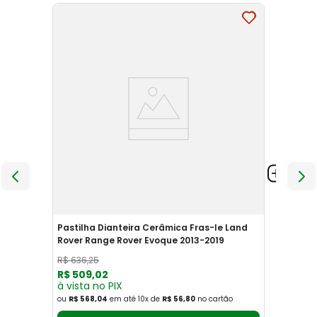
Pastilha Dianteira Cerâmica Fras-le Land
Rover Range Rover Evoque 2013-2019
R$
636
,
25
R$
509
,
02
à vista no PIX
ou
R$ 568,04
em até
10
x
de
R$ 56,80
no cartão