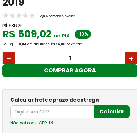
2019
Seja o primeiro a avaliar
R$
636
,
25
R$
509
,
02
-10%
no PIX
ou
R$ 568,04
em até
10
x
de
R$ 56,80
no cartão
－
＋
COMPRAR AGORA
Calcular frete e prazo de entrega
Calcular
Não sei meu CEP