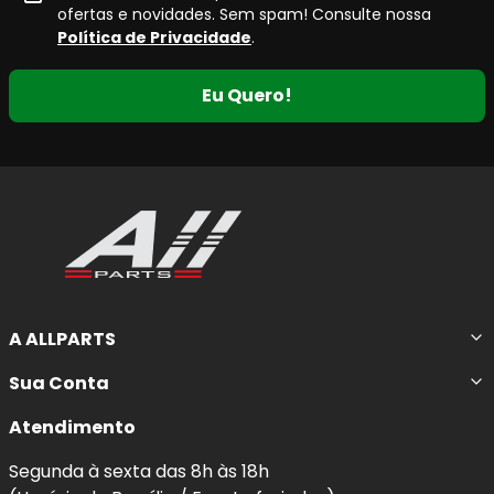
ofertas e novidades. Sem spam! Consulte nossa
O
composto cerâmico
utilizado na linha
Ceramaxx
Política de Privacidade
.
proporciona
resposta de frenagem progressiva e
eficiente
, além de contribuir para o
controle de ruídos
e
Eu Quero!
a
redução significativa de fuligem
, características
valorizadas tanto no uso urbano quanto em rodovias.
Principais Características da Pastilha
de Freio Cerâmica
Maior potencial de frenagem
, com resposta
estável em diferentes condições de uso.
A ALLPARTS
Maior durabilidade
em comparação a
pastilhas de compostos convencionais.
Sua Conta
Não solta fuligem nas rodas
, ajudando a
manter as rodas limpas por mais tempo.
Atendimento
Baixa incidência de ruídos
, proporcionando
Segunda à sexta das 8h às 18h
maior conforto durante a frenagem.