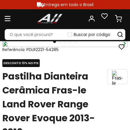
Entrega em todo o Brasil
Buscar por código
Referência
:
PDLR2221-54285
DESCONTO 10% NO PIX
Pastilha Dianteira
Cerâmica Fras-le
Land Rover Range
Rover Evoque 2013-