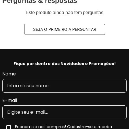
Perguntas & respostas
Utilização por veículo:
01 jogo para o eixo
dianteiro
Este produto ainda não tem perguntas
Código Original (OEM):
C2C41984, LR061373,
LR072681, LR118006, LR128263, LR090689,
SEJA O PRIMEIRO A PERGUNTAR
LR160486, LR160540, C2C41984, J9C17007,
J9C33357, T2H53847, J9C18522, T2H43858,
T2H53853
Código EAN/GTIN:
7893026119190
Conteúdo da Embalagem:
1 jogo
Fique por dentro das Novidades e Promoções!
Nome
Pastilha de Freio Cerâmica Fras-le
Ceramaxx
A
pastilha de freio cerâmica Fras-le Ceramaxx
é um
E-mail
produto da linha
premium da Fras-le
, desenvolvida para
veículos que exigem
alto desempenho de frenagem
,
conforto acústico
e
menor geração de resíduos
nas
rodas.
Economize nas compras! Cadastre-se e receba