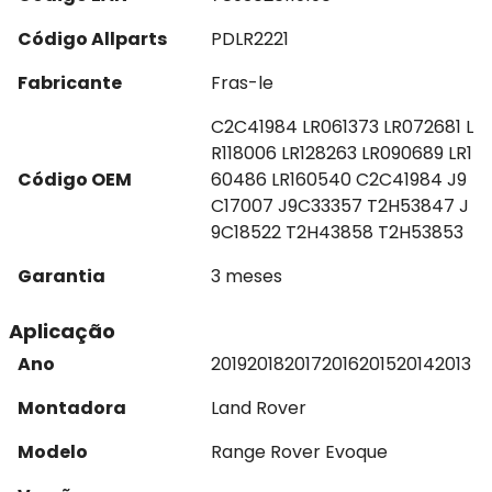
Código Allparts
PDLR2221
Fabricante
Fras-le
C2C41984 LR061373 LR072681 L
R118006 LR128263 LR090689 LR1
Código OEM
60486 LR160540 C2C41984 J9
C17007 J9C33357 T2H53847 J
9C18522 T2H43858 T2H53853
Garantia
3 meses
Aplicação
Ano
2019
2018
2017
2016
2015
2014
2013
Montadora
Land Rover
Modelo
Range Rover Evoque