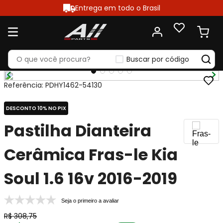
Entrega em todo o Brasil
Buscar por código
Referência
:
PDHY1462-54130
DESCONTO 10% NO PIX
Pastilha Dianteira
Cerâmica Fras-le Kia
Soul 1.6 16v 2016-2019
Seja o primeiro a avaliar
R$
308
,
75