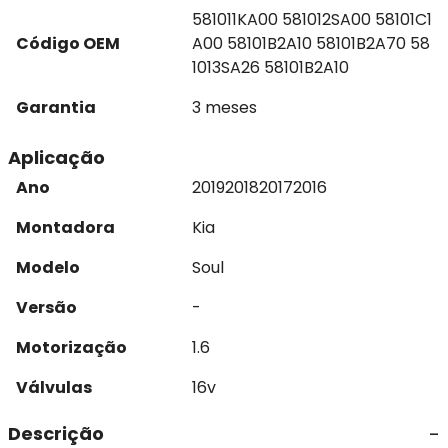
581011KA00 581012SA00 58101C1
Código OEM
A00 58101B2A10 58101B2A70 58
1013SA26 58101B2A10
Garantia
3 meses
Aplicação
Ano
2019
2018
2017
2016
Montadora
Kia
Modelo
Soul
Versão
-
Motorização
1.6
Válvulas
16v
Descrição