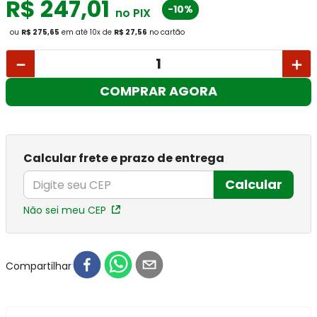
R$
247
,
01
-10%
no PIX
ou
R$ 275,65
em até
10
x
de
R$ 27,56
no cartão
－
＋
COMPRAR AGORA
Calcular frete e prazo de entrega
Calcular
Não sei meu CEP
Compartilhar