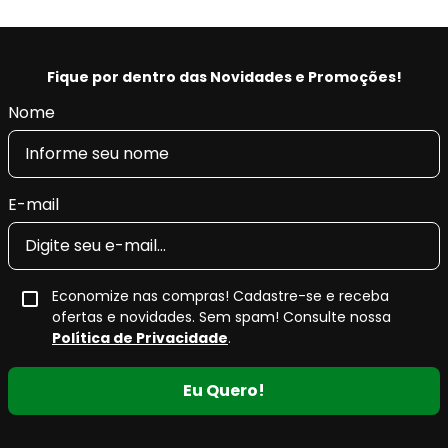
Pastilha de Freio Cerâmica Fras-le
Ceramaxx
Fique por dentro das Novidades e Promoções!
A
pastilha de freio cerâmica Fras-le Ceramaxx
faz
Nome
parte da linha
premium da Fras-le
, desenvolvida para
atender
altos níveis de exigência
do mercado
automotivo, oferecendo desempenho superior, segurança
e conforto.
E-mail
Sua
formulação cerâmica
garante
alta eficiência e
sensibilidade de frenagem
, além de proporcionar
máximo controle de ruídos
e
mínima geração de
Economize nas compras! Cadastre-se e receba
resíduos
nas rodas, sendo ideal para uso urbano e
ofertas e novidades. Sem spam! Consulte nossa
rodoviário.
Política de Privacidade
.
Eu Quero!
Principais características da pastilha
de freio cerâmica