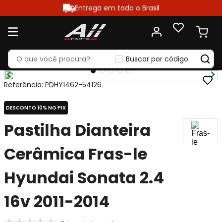
Entrega em todo o Brasil
Buscar por código
Referência
:
PDHY1462-54126
DESCONTO 10% NO PIX
Pastilha Dianteira
Cerâmica Fras-le
Hyundai Sonata 2.4
16v 2011-2014