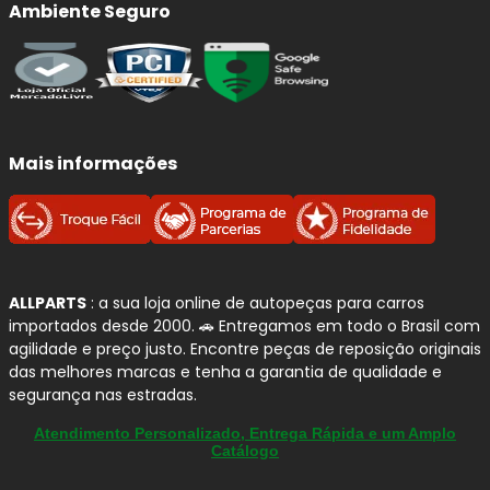
Ambiente Seguro
Qualidade e Procedência:
Sistema de Frenagem
FRAS-LE
A
FRAS-LE
é referência em
materiais de fricção
e
soluções para
sistemas de freio
, com linhas
Mais informações
desenvolvidas para entregar
segurança
,
conforto
(menos ruído e vibração) e
durabilidade
no uso diário.
Para quem busca compra segura em autopeças no Brasil,
é uma marca com portfólio amplo para
veículos leves
-
ideal para reposição com padrão consistente.
ALLPARTS
: a sua loja online de autopeças para carros
Aqui na
Allparts
, você encontra opções FRAS-LE para
importados desde 2000. 🚗 Entregamos em todo o Brasil com
diferentes perfis de uso, desde a linha premium
agilidade e preço justo. Encontre peças de reposição originais
CERAMAXX
até as
pastilhas ADVANCED
e
sapatas de
das melhores marcas e tenha a garantia de qualidade e
freio
, sempre priorizando
aplicação correta
e
segurança nas estradas.
compatibilidade
com o seu
Hyundai Sonata
.
Atendimento Personalizado, Entrega Rápida e um Amplo
Catálogo
Linhas FRAS-LE para Automóveis: qual