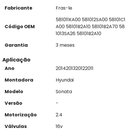
Fabricante
Fras-le
581011KA00 581012SA00 58101C1
Código OEM
A00 58101B2A10 58101B2A70 58
1013SA26 58101B2A10
Garantia
3 meses
Aplicação
Ano
2014
2013
2012
2011
Montadora
Hyundai
Modelo
Sonata
Versão
-
Motorização
2.4
Válvulas
16v