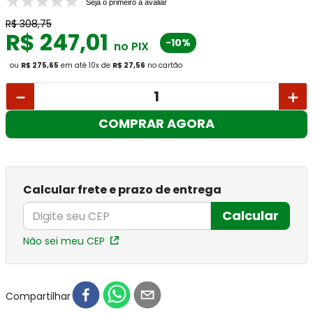
Seja o primeiro a avaliar
R$
308
,
75
R$
247
,
01
-10%
no PIX
ou
R$ 275,65
em até
10
x
de
R$ 27,56
no cartão
－
＋
COMPRAR AGORA
Calcular frete e prazo de entrega
Calcular
Não sei meu CEP
Compartilhar