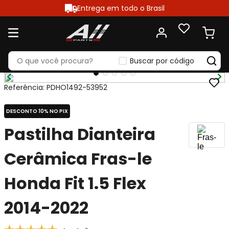
Entrega em todo o Brasil
Buscar por código
Referência
:
PDHO1492-53952
DESCONTO 10% NO PIX
Pastilha Dianteira
Cerâmica Fras-le
Honda Fit 1.5 Flex
2014-2022