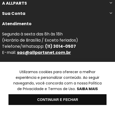
aos padrões técnicos e de qualidade exigidos pelo
A ALLPARTS
mercado.
Sua Conta
Nota de Compatibilidade:
Esta pastilha segue
Atendimento
rigorosamente as medidas originais para os anos
2014,
2015, 2016, 2017, 2018, 2019, 2020, 2021 e 2022
. Sempre
Segunda à sexta das 8h às 18h
confira o
código original (OEM)
antes da compra para
(Horário de Brasília / Exceto feriados)
garantir o encaixe perfeito.
Telefone/Whatsapp:
(11) 3014-0507
E-mail:
sac@allpartsnet.com.br
Quando e Por que substituir a
Pastilha Dianteira Cerâmica?
Acompanhe nas Redes Sociais
Utilizamos cookies para oferecer a melhor
O desgaste natural das pastilhas reduz a capacidade de
experiência e personalizar conteúdo. Ao seguir
frenagem e pode causar ruídos, superaquecimento e até
navegando, você concorda com a nossa Política
desgaste prematuro do disco. Ao substituir por um jogo
de Privacidade e Termos de Uso.
SAIBA MAIS
novo, você recupera a eficiência original do freio e
Televendas
melhora a dirigibilidade do seu
Honda Fit
.
Olá
CONTINUAR E FECHAR
SP
✆ (11) 3014-0507
Benefícios imediatos da troca: