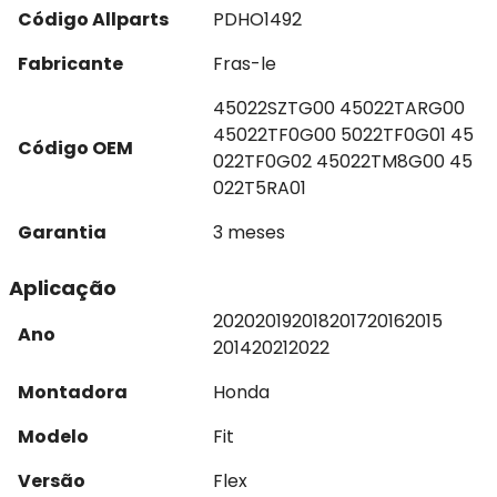
Código Allparts
PDHO1492
Fabricante
Fras-le
45022SZTG00 45022TARG00
45022TF0G00 5022TF0G01 45
Código OEM
022TF0G02 45022TM8G00 45
022T5RA01
Garantia
3 meses
Aplicação
2020
2019
2018
2017
2016
2015
Ano
2014
2021
2022
Montadora
Honda
Modelo
Fit
Versão
Flex