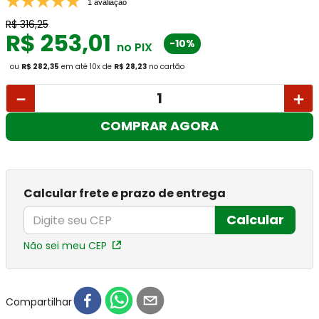
1 avaliação
R$
316
,
25
R$
253
,
01
-10%
no PIX
ou
R$ 282,35
em até
10
x
de
R$ 28,23
no cartão
－
＋
COMPRAR AGORA
Calcular frete e prazo de entrega
Calcular
Não sei meu CEP
Compartilhar