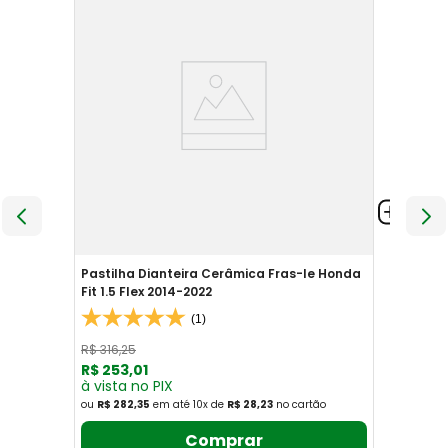
Pastilha Dianteira Cerâmica Fras-le Honda
Fit 1.5 Flex 2014-2022
(1)
R$
316
,
25
R$
253
,
01
à vista no PIX
ou
R$ 282,35
em até
10
x
de
R$ 28,23
no cartão
Comprar