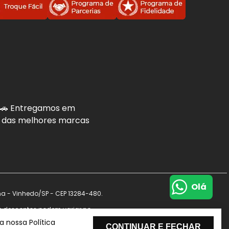
. 🚗 Entregamos em
is das melhores marcas
Olá
na - Vinhedo/SP - CEP 13284-480.
s e descontos podem variar no
de dados.
 nossa Política
CONTINUAR E FECHAR