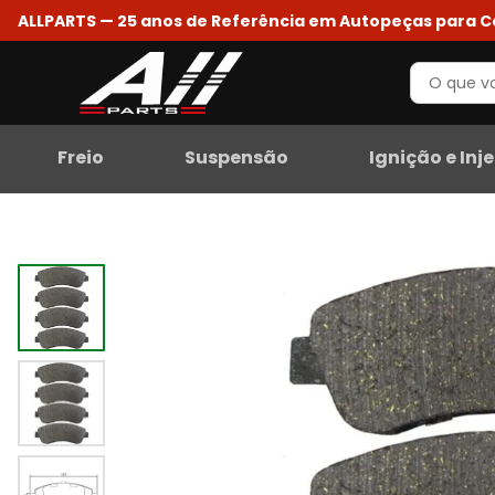
ALLPARTS — 25 anos de Referência em Autopeças para 
Freio
Suspensão
Ignição e Inj