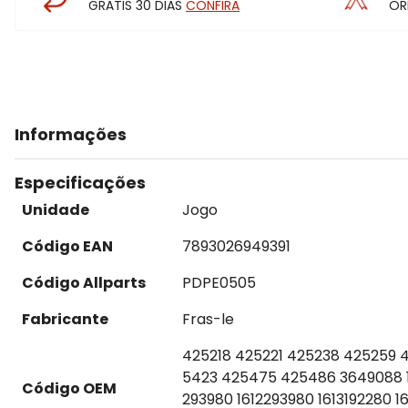
GRÁTIS 30 DIAS
CONFIRA
OR
Informações
Especificações
Unidade
Jogo
Código EAN
7893026949391
Código Allparts
PDPE0505
Fabricante
Fras-le
425218 425221 425238 425259 
5423 425475 425486 3649088 16
Código OEM
293980 1612293980 1613192280 1