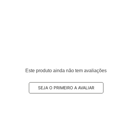
Este produto ainda não tem avaliações
teiro
8, 425259, 425276, 425330, 425338, 425423, 425475,
SEJA O PRIMEIRO A AVALIAR
3980, 1612293980, 1613192280, 1614005880, 1617282980,
80, 1612036780