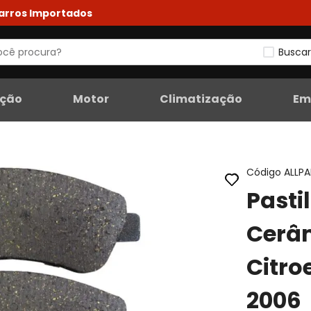
Carros Importados
Buscar
eção
Motor
Climatização
Em
Código ALLP
Pasti
Cerâm
Citro
2006