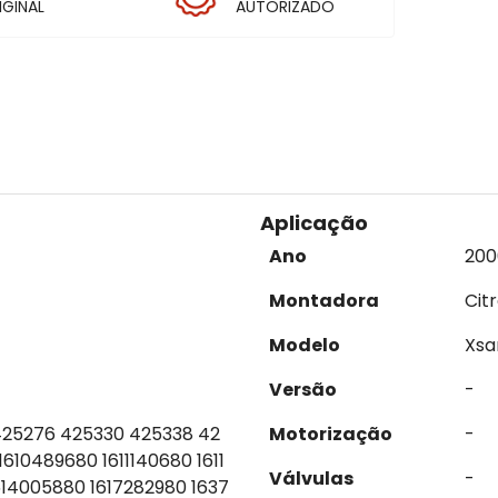
IGINAL
AUTORIZADO
Aplicação
Ano
200
Montadora
Cit
Modelo
Xsa
Versão
-
425276 425330 425338 42
Motorização
-
10489680 1611140680 1611
Válvulas
-
614005880 1617282980 1637