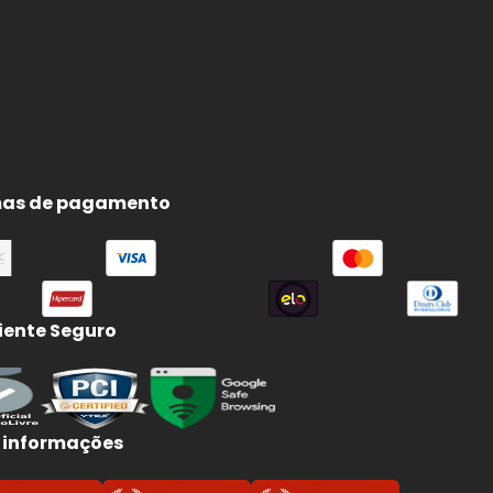
as de pagamento
e
e
ente Seguro
 informações