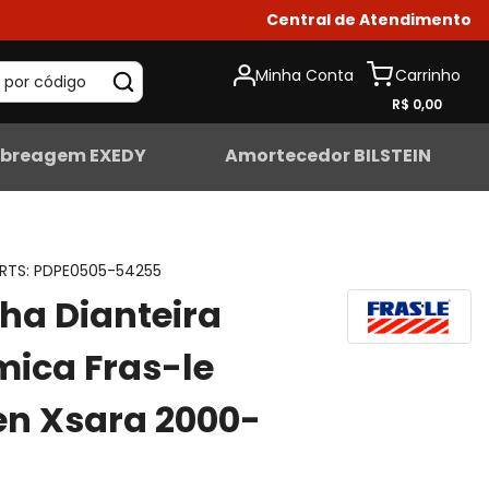
Central de Atendimento
Minha Conta
 por código
R$ 0,00
breagem EXEDY
Amortecedor BILSTEIN
ARTS
:
PDPE0505-54255
lha Dianteira
ica Fras-le
en Xsara 2000-