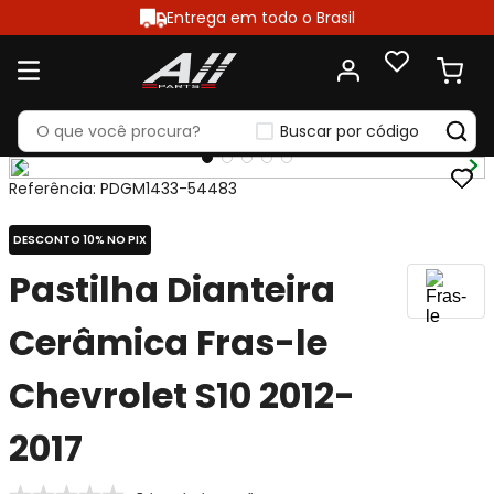
Entrega em todo o Brasil
Buscar por código
Referência
:
PDGM1433-54483
DESCONTO 10% NO PIX
Pastilha Dianteira
Cerâmica Fras-le
Chevrolet S10 2012-
2017