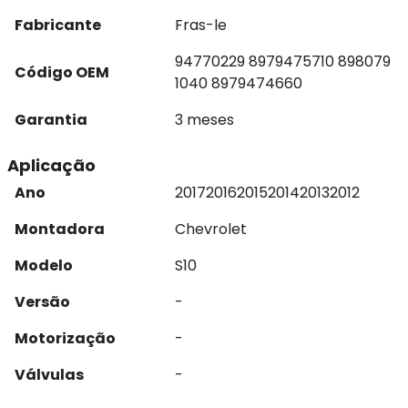
Fabricante
Fras-le
94770229 8979475710 898079
Código OEM
1040 8979474660
Garantia
3 meses
Aplicação
Ano
2017
2016
2015
2014
2013
2012
Montadora
Chevrolet
Modelo
S10
Versão
-
Motorização
-
Válvulas
-