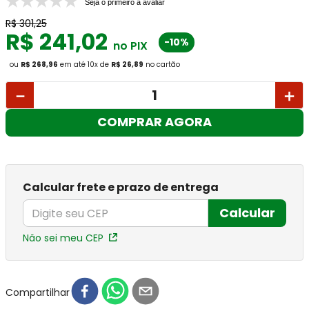
Seja o primeiro a avaliar
R$
301
,
25
R$
241
,
02
-10%
no PIX
ou
R$ 268,96
em até
10
x
de
R$ 26,89
no cartão
－
＋
COMPRAR AGORA
Calcular frete e prazo de entrega
Calcular
Não sei meu CEP
Compartilhar