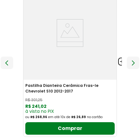
Pastilha Dianteira Cerâmica Fras-le
Chevrolet S10 2012-2017
R$
301
,
25
R$
241
,
02
à vista no PIX
ou
R$ 268,96
em até
10
x
de
R$ 26,89
no cartão
Comprar