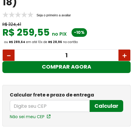
18)
Seja o primeiro a avaliar
R$
324
,
41
R$
259
,
55
-10%
no PIX
ou
R$ 289,64
em até
10
x
de
R$ 28,96
no cartão
－
＋
COMPRAR AGORA
Calcular frete e prazo de entrega
Calcular
Não sei meu CEP