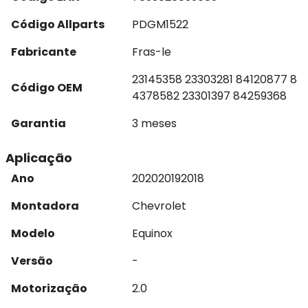
Código Allparts
PDGM1522
Fabricante
Fras-le
23145358 23303281 84120877 8
Código OEM
4378582 23301397 84259368
Garantia
3 meses
Aplicação
Ano
2020
2019
2018
Montadora
Chevrolet
Modelo
Equinox
Versão
-
Motorização
2.0